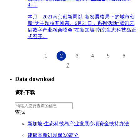
办！
本月，2021南京创新周以“新发展格局下的城市创
新”为主题拉开帷幕。6月21日，系列活动“腾讯云
启数字产业融合峰会”在新加坡·南京生态科技岛正
式召开。
1
2
3
4
5
6
7
Data download
资料下载
查找
新加坡·生态科技岛产业发展专项资金扶持办法
建邺高新进园保2.0简介