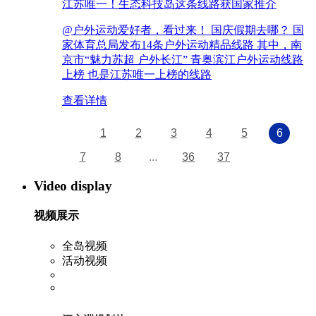
江苏唯一！生态科技岛这条线路获国家推介
@户外运动爱好者，看过来！ 国庆假期去哪？ 国
家体育总局发布14条户外运动精品线路 其中，南
京市“魅力苏超 户外长江” 青奥滨江户外运动线路
上榜 也是江苏唯一上榜的线路
查看详情
1
2
3
4
5
6
7
8
...
36
37
Video display
视频展示
全岛视频
活动视频