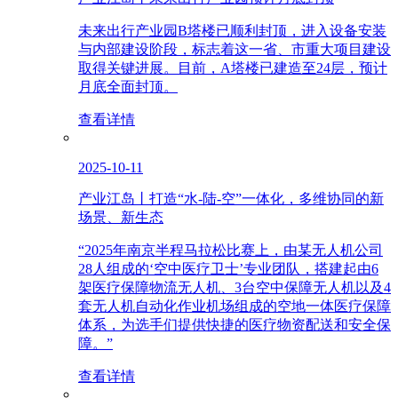
未来出行产业园B塔楼已顺利封顶，进入设备安装
与内部建设阶段，标志着这一省、市重大项目建设
取得关键进展。目前，A塔楼已建造至24层，预计
月底全面封顶。
查看详情
2025-10-11
产业江岛丨打造“水-陆-空”一体化，多维协同的新
场景、新生态
“2025年南京半程马拉松比赛上，由某无人机公司
28人组成的‘空中医疗卫士’专业团队，搭建起由6
架医疗保障物流无人机、3台空中保障无人机以及4
套无人机自动化作业机场组成的空地一体医疗保障
体系，为选手们提供快捷的医疗物资配送和安全保
障。”
查看详情