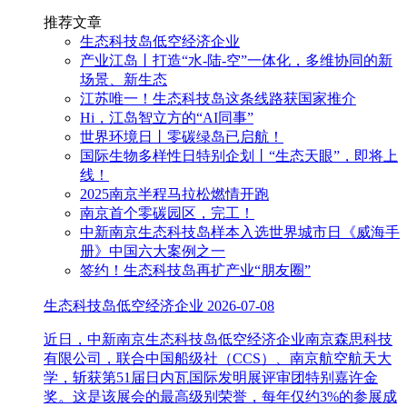
推荐文章
生态科技岛低空经济企业
产业江岛丨打造“水-陆-空”一体化，多维协同的新
场景、新生态
江苏唯一！生态科技岛这条线路获国家推介
Hi，江岛智立方的“AI同事”
世界环境日丨零碳绿岛已启航！
国际生物多样性日特别企划丨“生态天眼”，即将上
线！
2025南京半程马拉松燃情开跑
南京首个零碳园区，完工！
中新南京生态科技岛样本入选世界城市日《威海手
册》中国六大案例之一
签约！生态科技岛再扩产业“朋友圈”
生态科技岛低空经济企业
2026-07-08
近日，中新南京生态科技岛低空经济企业南京森思科技
有限公司，联合中国船级社（CCS）、南京航空航天大
学，斩获第51届日内瓦国际发明展评审团特别嘉许金
奖。这是该展会的最高级别荣誉，每年仅约3%的参展成