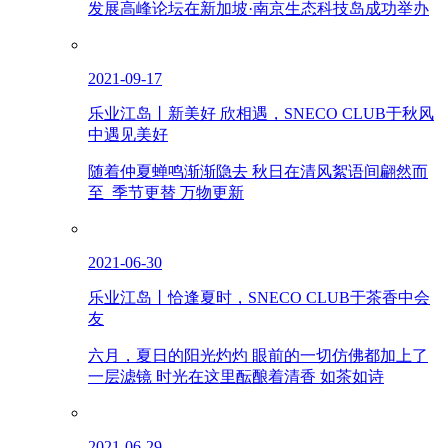
发展高峰论坛在新加坡·南京生态科技岛成功举办
2021-09-17
乐业江岛丨新美好 欣相遇，SNECO CLUB于秋风
中遇见美好
随着仲夏蝉鸣渐渐隐去 秋日在清风絮语间翩然而
至 季节更替 万物更新
2021-06-30
乐业江岛丨恰逢夏时，SNECO CLUB于茶香中会
友
六月，夏日的阳光灼灼 眼前的一切仿佛都加上了
一层滤镜 时光在这里酝酿着清香 如茶如诗
2021-06-29