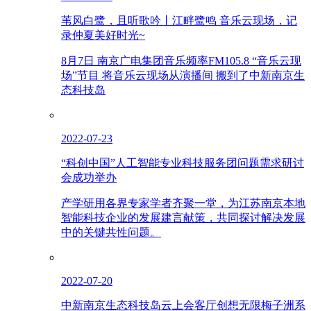
苇风白鹭，且听歌吟丨江畔鹭鸣 音乐云现场，记
录仲夏美好时光~
8月7日 南京广电集团音乐频率FM105.8 “音乐云现
场”节目 将音乐云现场从演播间 搬到了中新南京生
态科技岛
2022-07-23
“科创中国”人工智能专业科技服务团问题需求研讨
会成功举办
产学研用各界专家学者齐聚一堂，为江苏南京本地
智能科技企业的发展建言献策，共同探讨解决发展
中的关键共性问题。
2022-07-20
中新南京生态科技岛云上会客厅创想无限梅子洲系