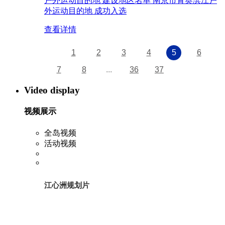
户外运动目的地 建设地区名单 南京市青奥滨江户
外运动目的地 成功入选
查看详情
1
2
3
4
5
6
7
8
...
36
37
Video display
视频展示
全岛视频
活动视频
江心洲规划片