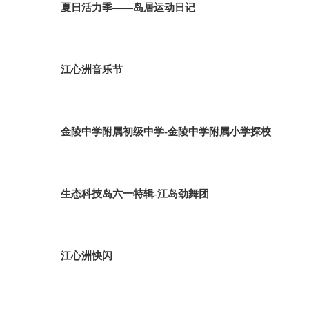
夏日活力季——岛居运动日记
江心洲音乐节
金陵中学附属初级中学-金陵中学附属小学探校
生态科技岛六一特辑-江岛劲舞团
江心洲快闪