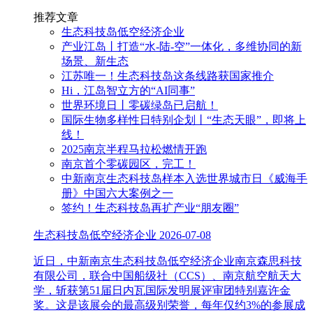
推荐文章
生态科技岛低空经济企业
产业江岛丨打造“水-陆-空”一体化，多维协同的新
场景、新生态
江苏唯一！生态科技岛这条线路获国家推介
Hi，江岛智立方的“AI同事”
世界环境日丨零碳绿岛已启航！
国际生物多样性日特别企划丨“生态天眼”，即将上
线！
2025南京半程马拉松燃情开跑
南京首个零碳园区，完工！
中新南京生态科技岛样本入选世界城市日《威海手
册》中国六大案例之一
签约！生态科技岛再扩产业“朋友圈”
生态科技岛低空经济企业
2026-07-08
近日，中新南京生态科技岛低空经济企业南京森思科技
有限公司，联合中国船级社（CCS）、南京航空航天大
学，斩获第51届日内瓦国际发明展评审团特别嘉许金
奖。这是该展会的最高级别荣誉，每年仅约3%的参展成