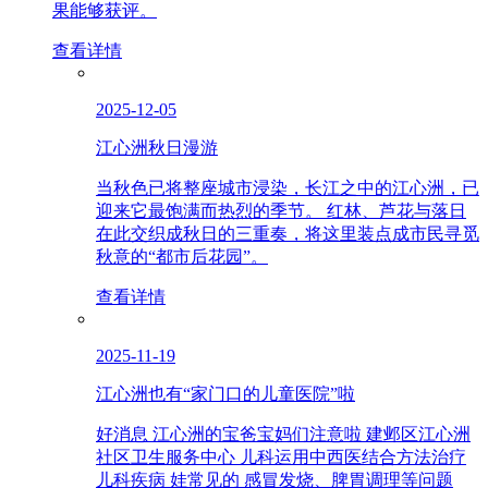
果能够获评。
查看详情
2025-12-05
江心洲秋日漫游
当秋色已将整座城市浸染，长江之中的江心洲，已
迎来它最饱满而热烈的季节。 红林、芦花与落日
在此交织成秋日的三重奏，将这里装点成市民寻觅
秋意的“都市后花园”。
查看详情
2025-11-19
江心洲也有“家门口的儿童医院”啦
好消息 江心洲的宝爸宝妈们注意啦 建邺区江心洲
社区卫生服务中心 儿科运用中西医结合方法治疗
儿科疾病 娃常见的 感冒发烧、脾胃调理等问题