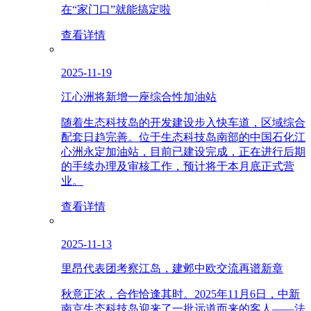
在“家门口”就能搞定啦
查看详情
2025-11-19
江心洲将新增一座综合性加油站
随着生态科技岛的开发建设步入快车道，区域综合
配套日趋完善。位于生态科技岛南部的中国石化江
心洲永定加油站，目前已建设完成，正在进行后期
的手续办理及审核工作，预计将于本月底正式营
业。
查看详情
2025-11-13
里昂代表团考察江岛，建邺中欧交流再谱新章
秋意正浓，合作恰逢其时。2025年11月6日，中新
南京生态科技岛迎来了一批远道而来的客人——法