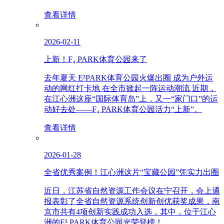
查看详情
2026-02-11
上新！F₄ PARK体育公园来了
去年夏天 E³PARK体育公园火爆出圈 成为户外运
动的网红打卡地 在全市掀起一阵运动潮流 近期，
在江心洲这座“国际体育岛”上，又一“家门口”的运
动好去处——F₄ PARK体育公园活力“上新”。
查看详情
2026-01-28
全省优秀案例！江心洲这片“宝藏公园”凭实力出圈
近日，江苏省自然资源工作会议在宁召开，会上通
报表彰了全省自然资源系统创新创优获奖成果，南
京市共有4项创新实践成功入选，其中，位于江心
洲的E³ PARK体育公园光荣登榜！