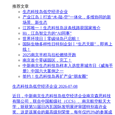
推荐文章
生态科技岛低空经济企业
产业江岛丨打造“水-陆-空”一体化，多维协同的新
场景、新生态
江苏唯一！生态科技岛这条线路获国家推介
Hi，江岛智立方的“AI同事”
世界环境日丨零碳绿岛已启航！
国际生物多样性日特别企划丨“生态天眼”，即将上
线！
2025南京半程马拉松燃情开跑
南京首个零碳园区，完工！
中新南京生态科技岛样本入选世界城市日《威海手
册》中国六大案例之一
签约！生态科技岛再扩产业“朋友圈”
生态科技岛低空经济企业
2026-07-08
近日，中新南京生态科技岛低空经济企业南京森思科技
有限公司，联合中国船级社（CCS）、南京航空航天大
学，斩获第51届日内瓦国际发明展评审团特别嘉许金
奖。这是该展会的最高级别荣誉，每年仅约3%的参展成