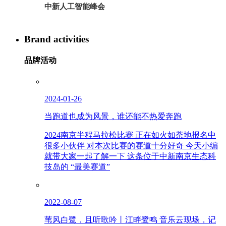
中新人工智能峰会
Brand activities
品牌活动
2024-01-26
当跑道也成为风景，谁还能不热爱奔跑
2024南京半程马拉松比赛 正在如火如荼地报名中
很多小伙伴 对本次比赛的赛道十分好奇 今天小编
就带大家一起了解一下 这条位于中新南京生态科
技岛的 “最美赛道”
2022-08-07
苇风白鹭，且听歌吟丨江畔鹭鸣 音乐云现场，记