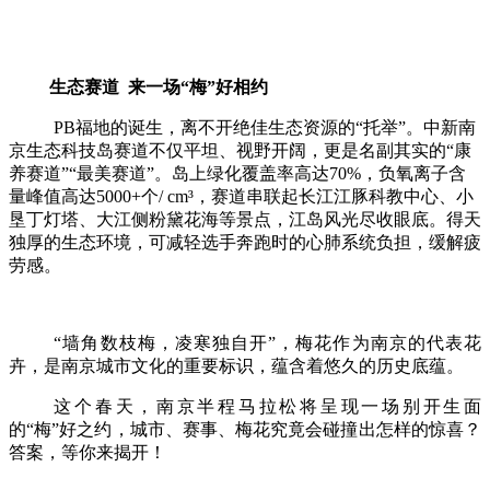
生态赛道
来一场
“梅”好相约
PB福地的诞生，离不开绝佳生态资源的“托举”。中新南
京生态科技岛赛道不仅平坦、视野开阔，更是名副其实的“康
养赛道”“最美赛道”。岛上绿化覆盖率高达70%，负氧离子含
量峰值高达5000+个/ cm³，赛道串联起长江江豚科教中心、小
垦丁灯塔、大江侧粉黛花海等景点，江岛风光尽收眼底。得天
独厚的生态环境，可减轻选手奔跑时的心肺系统负担，缓解疲
劳感。
“墙角数枝梅，凌寒独自开”，梅花作为南京的代表花
卉，是南京城市文化的重要标识，蕴含着悠久的历史底蕴。
这个春天，南京半程马拉松将呈现一场别开生面
的
“梅”好之约，城市、赛事、梅花究竟会碰撞出怎样的惊喜？
答案，等你来揭开！