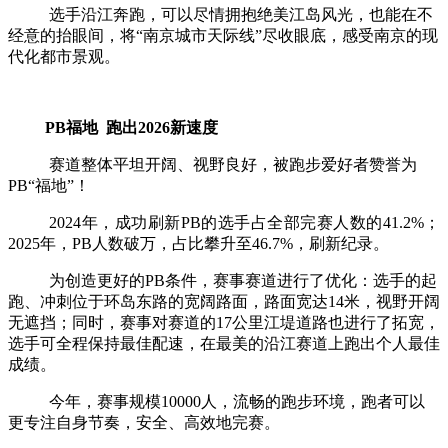
选手沿江奔跑，可以尽情拥抱绝美江岛风光，也能在不
经意的抬眼间，将
“南京城市天际线”尽收眼底，感受南京的现
代化都市景观。
PB福地
跑出
2026新速度
赛道整体平坦开阔、视野良好，被跑步爱好者赞誉为
PB“福地”！
2024年，成功刷新PB的选手占全部完赛人数的41.2%；
2025年，PB人数破万，占比攀升至46.7%，刷新纪录。
为创造更好的
PB条件，赛事赛道进行了优化：选手的起
跑、冲刺位于环岛东路的宽阔路面，路面宽达14米，视野开阔
无遮挡；同时，赛事对赛道的17公里江堤道路也进行了拓宽，
选手可全程保持最佳配速，在最美的沿江赛道上跑出个人最佳
成绩。
今年，赛事规模
10000人，流畅的跑步环境，跑者可以
更专注自身节奏，安全、高效地完赛。