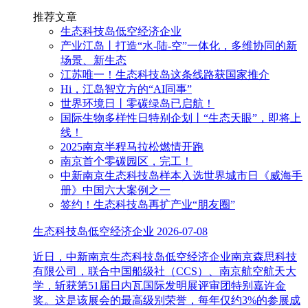
推荐文章
生态科技岛低空经济企业
产业江岛丨打造“水-陆-空”一体化，多维协同的新
场景、新生态
江苏唯一！生态科技岛这条线路获国家推介
Hi，江岛智立方的“AI同事”
世界环境日丨零碳绿岛已启航！
国际生物多样性日特别企划丨“生态天眼”，即将上
线！
2025南京半程马拉松燃情开跑
南京首个零碳园区，完工！
中新南京生态科技岛样本入选世界城市日《威海手
册》中国六大案例之一
签约！生态科技岛再扩产业“朋友圈”
生态科技岛低空经济企业
2026-07-08
近日，中新南京生态科技岛低空经济企业南京森思科技
有限公司，联合中国船级社（CCS）、南京航空航天大
学，斩获第51届日内瓦国际发明展评审团特别嘉许金
奖。这是该展会的最高级别荣誉，每年仅约3%的参展成