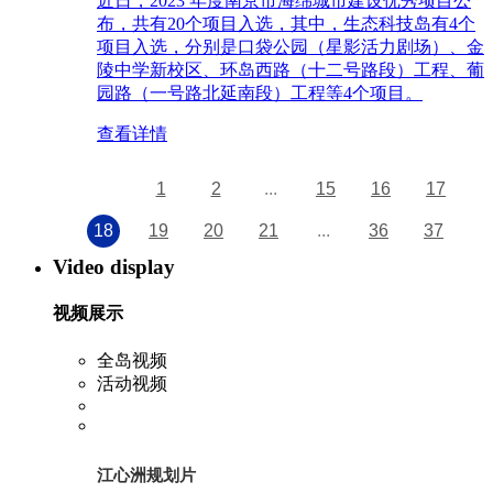
近日，2023 年度南京市海绵城市建设优秀项目公
布，共有20个项目入选，其中，生态科技岛有4个
项目入选，分别是口袋公园（星影活力剧场）、金
陵中学新校区、环岛西路（十二号路段）工程、葡
园路（一号路北延南段）工程等4个项目。
查看详情
1
2
...
15
16
17
18
19
20
21
...
36
37
Video display
视频展示
全岛视频
活动视频
江心洲规划片