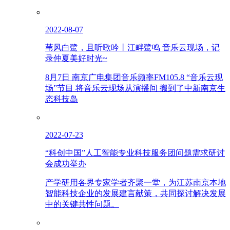
2022-08-07
苇风白鹭，且听歌吟丨江畔鹭鸣 音乐云现场，记
录仲夏美好时光~
8月7日 南京广电集团音乐频率FM105.8 “音乐云现
场”节目 将音乐云现场从演播间 搬到了中新南京生
态科技岛
2022-07-23
“科创中国”人工智能专业科技服务团问题需求研讨
会成功举办
产学研用各界专家学者齐聚一堂，为江苏南京本地
智能科技企业的发展建言献策，共同探讨解决发展
中的关键共性问题。