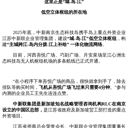
这里正是
“城-岛-江”
低空立体枢纽的所在地
2025年底，中新南京生态科技岛携手岛上重点外资企业
江苏中新联企业管理集团，建设
“城-岛-江”低空立体枢纽
，构
建
“主城跨江-岛内分拨-江上补给” 一体化物流网络
。
目前，河西吾悦广场、巧刻广场、月安菜场至江心洲生
态科技岛无人机枢纽机场的多条航线已正式开通。
“在小程序下单吾悦广场的商品，很快就拿到手了，除去
排队等购买时间，
飞机从吾悦广场飞过来只需要
4分钟
。
”参与
内测的企业员工王先生连连点赞。
中新联集团是新加坡知名战略管理咨询机构
RLC在南京
设立的中国区总部，
是江苏省政府及新加坡贸工部打造的重点
外资项目。
江苏省侨商总会荣誉会长、中新联企业管理集团董事长