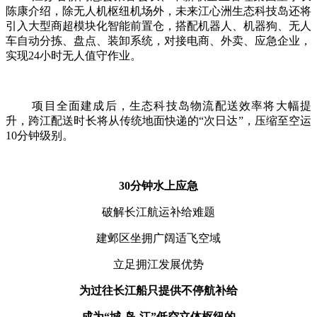
陈康介绍，除无人机枢纽机场外，未来江心洲生态科技岛还将
引入大型商超模块化智能前置仓，搭配机器人、机器狗、无人
车自动分拣、盘点、装卸系统，对接电商、外卖、应急企业，
实现
24小时无人值守作业。
项目全面建成后，生态科技岛物流配送效率将大幅提
升，跨江配送时长将从传统地面快递的
“次日达”，压缩至空运
10分钟级别。
30分钟水上应急
破解长江航运补给难题
建邺区坐拥广阔适飞空域
立足拥江发展优势
为过往长江船只提供不停航补给
成为
“城-岛-江”低空立体枢纽的