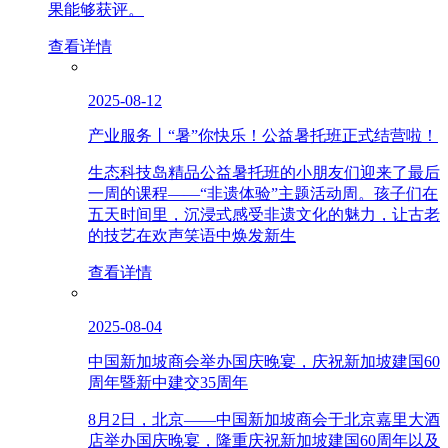
果能够获评。
查看详情
2025-08-12
产业服务丨“暑”你快乐！公益暑托班正式结营啦！
生态科技岛精品公益暑托班的小朋友们迎来了最后
一周的课程——“非遗体验”主题活动周。孩子们在
五天时间里，沉浸式感受非遗文化的魅力，让古老
的技艺在欢声笑语中焕发新生
查看详情
2025-08-04
中国新加坡商会举办国庆晚宴，庆祝新加坡建国60
周年暨新中建交35周年
8月2日，北京——中国新加坡商会于北京嘉里大酒
店举办国庆晚宴，隆重庆祝新加坡建国60周年以及