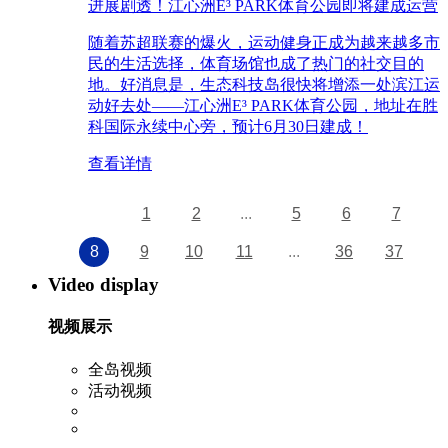
进展剧透！江心洲E³ PARK体育公园即将建成运营
随着苏超联赛的爆火，运动健身正成为越来越多市
民的生活选择，体育场馆也成了热门的社交目的
地。好消息是，生态科技岛很快将增添一处滨江运
动好去处——江心洲E³ PARK体育公园，地址在胜
科国际永续中心旁，预计6月30日建成！
查看详情
1
2
...
5
6
7
8
9
10
11
...
36
37
Video display
视频展示
全岛视频
活动视频