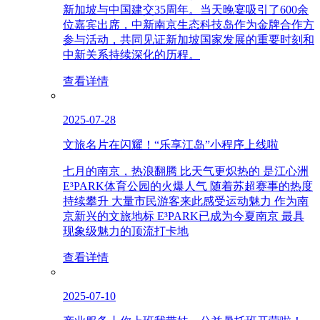
新加坡与中国建交35周年。当天晚宴吸引了600余
位嘉宾出席，中新南京生态科技岛作为金牌合作方
参与活动，共同见证新加坡国家发展的重要时刻和
中新关系持续深化的历程。
查看详情
2025-07-28
文旅名片在闪耀！“乐享江岛”小程序上线啦
七月的南京，热浪翻腾 比天气更炽热的 是江心洲
E³PARK体育公园的火爆人气 随着苏超赛事的热度
持续攀升 大量市民游客来此感受运动魅力 作为南
京新兴的文旅地标 E³PARK已成为今夏南京 最具
现象级魅力的顶流打卡地
查看详情
2025-07-10