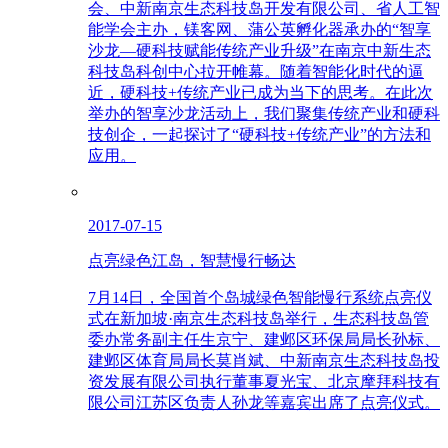
会、中新南京生态科技岛开发有限公司、省人工智
能学会主办，镁客网、蒲公英孵化器承办的“智享
沙龙—硬科技赋能传统产业升级”在南京中新生态
科技岛科创中心拉开帷幕。随着智能化时代的逼
近，硬科技+传统产业已成为当下的思考。在此次
举办的智享沙龙活动上，我们聚集传统产业和硬科
技创企，一起探讨了“硬科技+传统产业”的方法和
应用。
2017-07-15
点亮绿色江岛，智慧慢行畅达
7月14日，全国首个岛城绿色智能慢行系统点亮仪
式在新加坡·南京生态科技岛举行，生态科技岛管
委办常务副主任生京宁、建邺区环保局局长孙标、
建邺区体育局局长莫肖斌、中新南京生态科技岛投
资发展有限公司执行董事夏光宝、北京摩拜科技有
限公司江苏区负责人孙龙等嘉宾出席了点亮仪式。