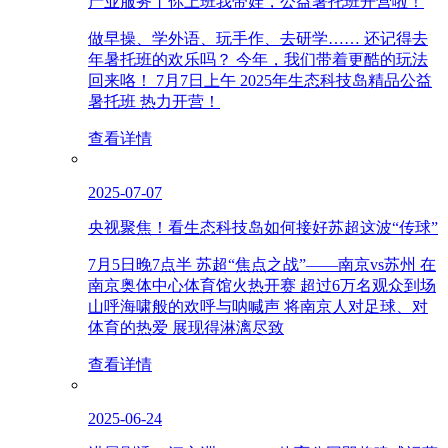
产业服务丨你上班我带娃，公益暑托班开营啦！
做早操、学外语、玩手作、去研学…… 还记得去
年暑托班的欢乐吗？ 今年，我们带着更酷的玩法
回来咯！ 7月7日上午 2025年生态科技岛精品公益
暑托班 热力开营！
查看详情
2025-07-07
央视聚焦！看生态科技岛如何接好苏超这波“传球”
7月5日晚7点半 苏超“焦点之战”——南京vs苏州 在
南京奥体中心体育馆火热开赛 超过6万名观众到场
山呼海啸般的欢呼与呐喊声 将南京人对足球、对
体育的热爱 展现得淋漓尽致
查看详情
2025-06-24