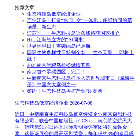
推荐文章
生态科技岛低空经济企业
产业江岛丨打造“水-陆-空”一体化，多维协同的新
场景、新生态
江苏唯一！生态科技岛这条线路获国家推介
Hi，江岛智立方的“AI同事”
世界环境日丨零碳绿岛已启航！
国际生物多样性日特别企划丨“生态天眼”，即将上
线！
2025南京半程马拉松燃情开跑
南京首个零碳园区，完工！
中新南京生态科技岛样本入选世界城市日《威海手
册》中国六大案例之一
签约！生态科技岛再扩产业“朋友圈”
生态科技岛低空经济企业
2026-07-08
近日，中新南京生态科技岛低空经济企业南京森思科技
有限公司，联合中国船级社（CCS）、南京航空航天大
学，斩获第51届日内瓦国际发明展评审团特别嘉许金
奖。这是该展会的最高级别荣誉，每年仅约3%的参展成