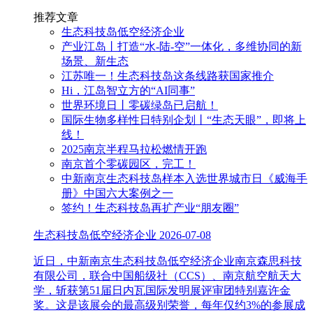
推荐文章
生态科技岛低空经济企业
产业江岛丨打造“水-陆-空”一体化，多维协同的新
场景、新生态
江苏唯一！生态科技岛这条线路获国家推介
Hi，江岛智立方的“AI同事”
世界环境日丨零碳绿岛已启航！
国际生物多样性日特别企划丨“生态天眼”，即将上
线！
2025南京半程马拉松燃情开跑
南京首个零碳园区，完工！
中新南京生态科技岛样本入选世界城市日《威海手
册》中国六大案例之一
签约！生态科技岛再扩产业“朋友圈”
生态科技岛低空经济企业
2026-07-08
近日，中新南京生态科技岛低空经济企业南京森思科技
有限公司，联合中国船级社（CCS）、南京航空航天大
学，斩获第51届日内瓦国际发明展评审团特别嘉许金
奖。这是该展会的最高级别荣誉，每年仅约3%的参展成