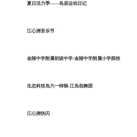
夏日活力季——岛居运动日记
江心洲音乐节
金陵中学附属初级中学-金陵中学附属小学探校
生态科技岛六一特辑-江岛劲舞团
江心洲快闪