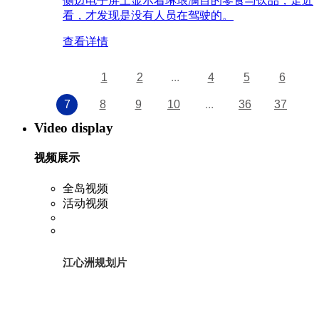
侧边电子屏上显示着琳琅满目的零食与饮品，走近
看，才发现是没有人员在驾驶的。
查看详情
1
2
...
4
5
6
7
8
9
10
...
36
37
Video display
视频展示
全岛视频
活动视频
江心洲规划片