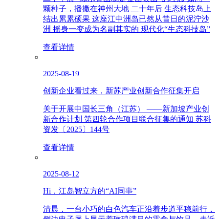
颗种子，播撒在神州大地 二十年后 生态科技岛上
结出累累硕果 这座江中洲岛已然从昔日的泥泞沙
洲 摇身一变成为名副其实的 现代化“生态科技岛”
查看详情
2025-08-19
创新企业看过来，新苏产业创新合作征集开启
关于开展中国长三角（江苏） ——新加坡产业创
新合作计划 第四轮合作项目联合征集的通知 苏科
资发〔2025〕144号
查看详情
2025-08-12
Hi，江岛智立方的“AI同事”
清晨，一台小巧的白色汽车正沿着步道平稳前行，