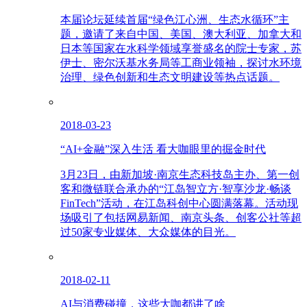
本届论坛延续首届“绿色江心洲、生态水循环”主
题，邀请了来自中国、美国、澳大利亚、加拿大和
日本等国家在水科学领域享誉盛名的院士专家，苏
伊士、密尔沃基水务局等工商业领袖，探讨水环境
治理、绿色创新和生态文明建设等热点话题。
2018-03-23
“AI+金融”深入生活 看大咖眼里的掘金时代
3月23日，由新加坡·南京生态科技岛主办、第一创
客和微链联合承办的“江岛智立方·智享沙龙·畅谈
FinTech”活动，在江岛科创中心圆满落幕。活动现
场吸引了包括网易新闻、南京头条、创客公社等超
过50家专业媒体、大众媒体的目光。
2018-02-11
AI与消费碰撞，这些大咖都讲了啥