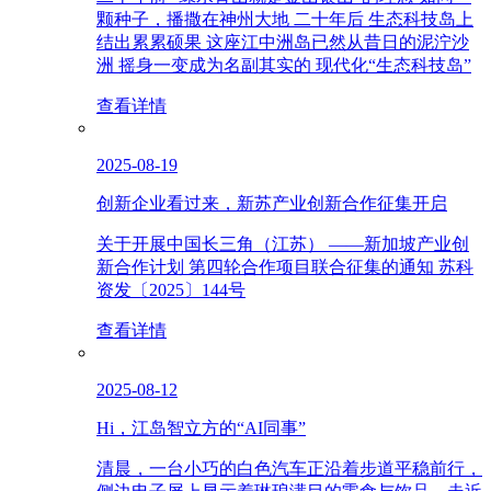
颗种子，播撒在神州大地 二十年后 生态科技岛上
结出累累硕果 这座江中洲岛已然从昔日的泥泞沙
洲 摇身一变成为名副其实的 现代化“生态科技岛”
查看详情
2025-08-19
创新企业看过来，新苏产业创新合作征集开启
关于开展中国长三角（江苏） ——新加坡产业创
新合作计划 第四轮合作项目联合征集的通知 苏科
资发〔2025〕144号
查看详情
2025-08-12
Hi，江岛智立方的“AI同事”
清晨，一台小巧的白色汽车正沿着步道平稳前行，