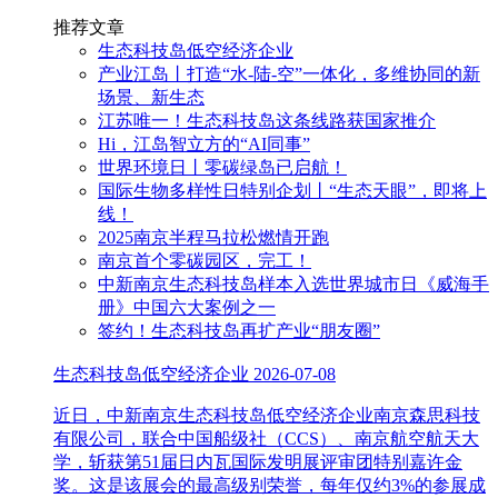
推荐文章
生态科技岛低空经济企业
产业江岛丨打造“水-陆-空”一体化，多维协同的新
场景、新生态
江苏唯一！生态科技岛这条线路获国家推介
Hi，江岛智立方的“AI同事”
世界环境日丨零碳绿岛已启航！
国际生物多样性日特别企划丨“生态天眼”，即将上
线！
2025南京半程马拉松燃情开跑
南京首个零碳园区，完工！
中新南京生态科技岛样本入选世界城市日《威海手
册》中国六大案例之一
签约！生态科技岛再扩产业“朋友圈”
生态科技岛低空经济企业
2026-07-08
近日，中新南京生态科技岛低空经济企业南京森思科技
有限公司，联合中国船级社（CCS）、南京航空航天大
学，斩获第51届日内瓦国际发明展评审团特别嘉许金
奖。这是该展会的最高级别荣誉，每年仅约3%的参展成