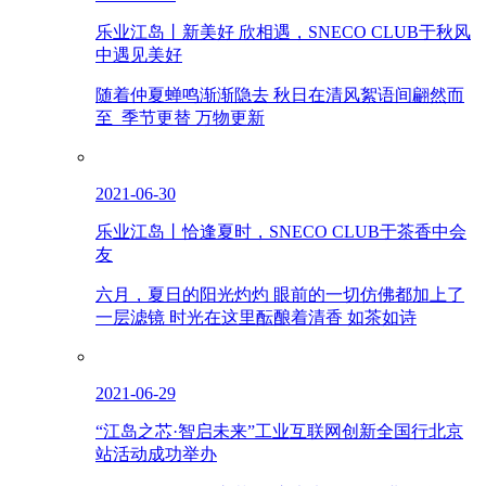
乐业江岛丨新美好 欣相遇，SNECO CLUB于秋风
中遇见美好
随着仲夏蝉鸣渐渐隐去 秋日在清风絮语间翩然而
至 季节更替 万物更新
2021-06-30
乐业江岛丨恰逢夏时，SNECO CLUB于茶香中会
友
六月，夏日的阳光灼灼 眼前的一切仿佛都加上了
一层滤镜 时光在这里酝酿着清香 如茶如诗
2021-06-29
“江岛之芯·智启未来”工业互联网创新全国行北京
站活动成功举办