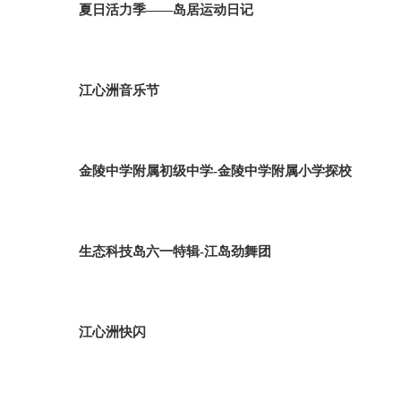
夏日活力季——岛居运动日记
江心洲音乐节
金陵中学附属初级中学-金陵中学附属小学探校
生态科技岛六一特辑-江岛劲舞团
江心洲快闪