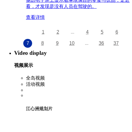
侧边电子屏上显示着琳琅满目的零食与饮品，走近
看，才发现是没有人员在驾驶的。
查看详情
1
2
...
4
5
6
7
8
9
10
...
36
37
Video display
视频展示
全岛视频
活动视频
江心洲规划片