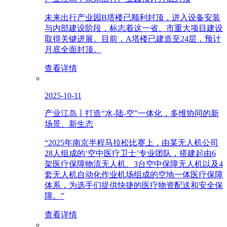
未来出行产业园B塔楼已顺利封顶，进入设备安装
与内部建设阶段，标志着这一省、市重大项目建设
取得关键进展。目前，A塔楼已建造至24层，预计
月底全面封顶。
查看详情
2025-10-11
产业江岛丨打造“水-陆-空”一体化，多维协同的新
场景、新生态
“2025年南京半程马拉松比赛上，由某无人机公司
28人组成的‘空中医疗卫士’专业团队，搭建起由6
架医疗保障物流无人机、3台空中保障无人机以及4
套无人机自动化作业机场组成的空地一体医疗保障
体系，为选手们提供快捷的医疗物资配送和安全保
障。”
查看详情