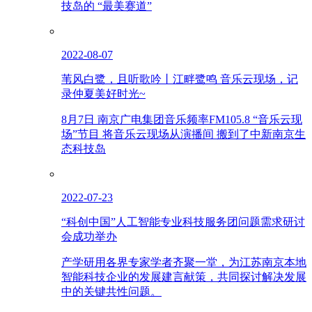
技岛的 “最美赛道”
2022-08-07
苇风白鹭，且听歌吟丨江畔鹭鸣 音乐云现场，记
录仲夏美好时光~
8月7日 南京广电集团音乐频率FM105.8 “音乐云现
场”节目 将音乐云现场从演播间 搬到了中新南京生
态科技岛
2022-07-23
“科创中国”人工智能专业科技服务团问题需求研讨
会成功举办
产学研用各界专家学者齐聚一堂，为江苏南京本地
智能科技企业的发展建言献策，共同探讨解决发展
中的关键共性问题。