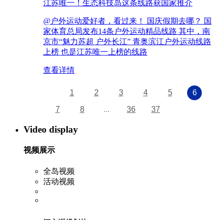
江苏唯一！生态科技岛这条线路获国家推介
@户外运动爱好者，看过来！ 国庆假期去哪？ 国
家体育总局发布14条户外运动精品线路 其中，南
京市“魅力苏超 户外长江” 青奥滨江户外运动线路
上榜 也是江苏唯一上榜的线路
查看详情
1
2
3
4
5
6
7
8
...
36
37
Video display
视频展示
全岛视频
活动视频