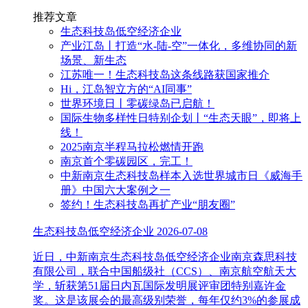
推荐文章
生态科技岛低空经济企业
产业江岛丨打造“水-陆-空”一体化，多维协同的新
场景、新生态
江苏唯一！生态科技岛这条线路获国家推介
Hi，江岛智立方的“AI同事”
世界环境日丨零碳绿岛已启航！
国际生物多样性日特别企划丨“生态天眼”，即将上
线！
2025南京半程马拉松燃情开跑
南京首个零碳园区，完工！
中新南京生态科技岛样本入选世界城市日《威海手
册》中国六大案例之一
签约！生态科技岛再扩产业“朋友圈”
生态科技岛低空经济企业
2026-07-08
近日，中新南京生态科技岛低空经济企业南京森思科技
有限公司，联合中国船级社（CCS）、南京航空航天大
学，斩获第51届日内瓦国际发明展评审团特别嘉许金
奖。这是该展会的最高级别荣誉，每年仅约3%的参展成