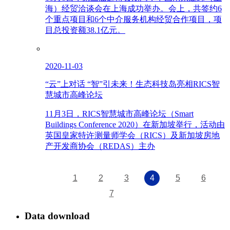
海）经贸洽谈会在上海成功举办。会上，共签约6
个重点项目和6个中介服务机构经贸合作项目，项
目总投资额38.1亿元。
2020-11-03
“云”上对话 “智”引未来！生态科技岛亮相RICS智
慧城市高峰论坛
11月3日，RICS智慧城市高峰论坛（Smart
Buildings Conference 2020）在新加坡举行，活动由
英国皇家特许测量师学会（RICS）及新加坡房地
产开发商协会（REDAS）主办
1
2
3
4
5
6
7
Data download