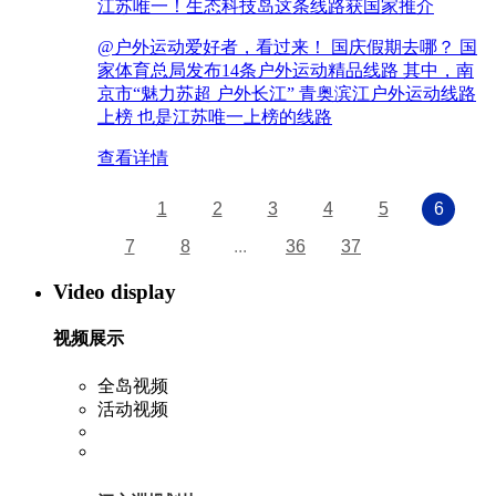
江苏唯一！生态科技岛这条线路获国家推介
@户外运动爱好者，看过来！ 国庆假期去哪？ 国
家体育总局发布14条户外运动精品线路 其中，南
京市“魅力苏超 户外长江” 青奥滨江户外运动线路
上榜 也是江苏唯一上榜的线路
查看详情
1
2
3
4
5
6
7
8
...
36
37
Video display
视频展示
全岛视频
活动视频