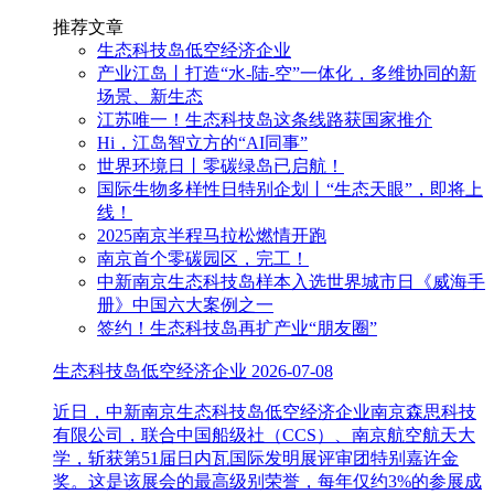
推荐文章
生态科技岛低空经济企业
产业江岛丨打造“水-陆-空”一体化，多维协同的新
场景、新生态
江苏唯一！生态科技岛这条线路获国家推介
Hi，江岛智立方的“AI同事”
世界环境日丨零碳绿岛已启航！
国际生物多样性日特别企划丨“生态天眼”，即将上
线！
2025南京半程马拉松燃情开跑
南京首个零碳园区，完工！
中新南京生态科技岛样本入选世界城市日《威海手
册》中国六大案例之一
签约！生态科技岛再扩产业“朋友圈”
生态科技岛低空经济企业
2026-07-08
近日，中新南京生态科技岛低空经济企业南京森思科技
有限公司，联合中国船级社（CCS）、南京航空航天大
学，斩获第51届日内瓦国际发明展评审团特别嘉许金
奖。这是该展会的最高级别荣誉，每年仅约3%的参展成