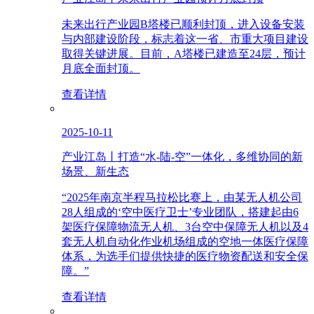
未来出行产业园B塔楼已顺利封顶，进入设备安装
与内部建设阶段，标志着这一省、市重大项目建设
取得关键进展。目前，A塔楼已建造至24层，预计
月底全面封顶。
查看详情
2025-10-11
产业江岛丨打造“水-陆-空”一体化，多维协同的新
场景、新生态
“2025年南京半程马拉松比赛上，由某无人机公司
28人组成的‘空中医疗卫士’专业团队，搭建起由6
架医疗保障物流无人机、3台空中保障无人机以及4
套无人机自动化作业机场组成的空地一体医疗保障
体系，为选手们提供快捷的医疗物资配送和安全保
障。”
查看详情