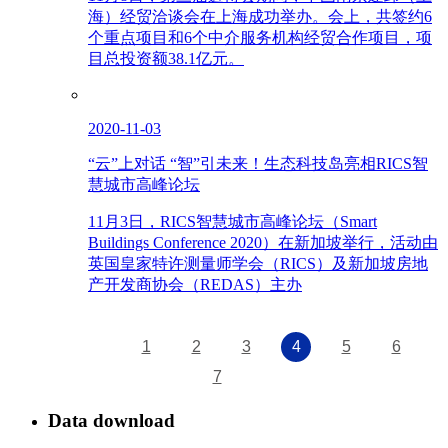
海）经贸洽谈会在上海成功举办。会上，共签约6
个重点项目和6个中介服务机构经贸合作项目，项
目总投资额38.1亿元。
2020-11-03
“云”上对话 “智”引未来！生态科技岛亮相RICS智
慧城市高峰论坛
11月3日，RICS智慧城市高峰论坛（Smart
Buildings Conference 2020）在新加坡举行，活动由
英国皇家特许测量师学会（RICS）及新加坡房地
产开发商协会（REDAS）主办
1
2
3
4
5
6
7
Data download