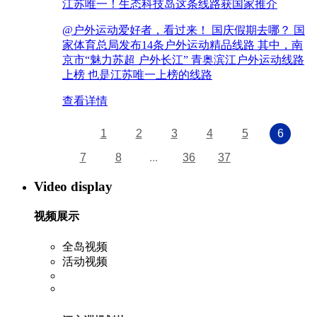
江苏唯一！生态科技岛这条线路获国家推介
@户外运动爱好者，看过来！ 国庆假期去哪？ 国
家体育总局发布14条户外运动精品线路 其中，南
京市“魅力苏超 户外长江” 青奥滨江户外运动线路
上榜 也是江苏唯一上榜的线路
查看详情
1
2
3
4
5
6
7
8
...
36
37
Video display
视频展示
全岛视频
活动视频