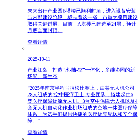
未来出行产业园B塔楼已顺利封顶，进入设备安装
与内部建设阶段，标志着这一省、市重大项目建设
取得关键进展。目前，A塔楼已建造至24层，预计
月底全面封顶。
查看详情
2025-10-11
产业江岛丨打造“水-陆-空”一体化，多维协同的新
场景、新生态
“2025年南京半程马拉松比赛上，由某无人机公司
28人组成的‘空中医疗卫士’专业团队，搭建起由6
架医疗保障物流无人机、3台空中保障无人机以及4
套无人机自动化作业机场组成的空地一体医疗保障
体系，为选手们提供快捷的医疗物资配送和安全保
障。”
查看详情