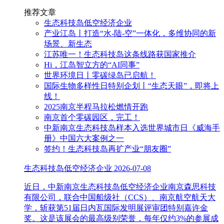
推荐文章
生态科技岛低空经济企业
产业江岛丨打造“水-陆-空”一体化，多维协同的新
场景、新生态
江苏唯一！生态科技岛这条线路获国家推介
Hi，江岛智立方的“AI同事”
世界环境日丨零碳绿岛已启航！
国际生物多样性日特别企划丨“生态天眼”，即将上
线！
2025南京半程马拉松燃情开跑
南京首个零碳园区，完工！
中新南京生态科技岛样本入选世界城市日《威海手
册》中国六大案例之一
签约！生态科技岛再扩产业“朋友圈”
生态科技岛低空经济企业
2026-07-08
近日，中新南京生态科技岛低空经济企业南京森思科技
有限公司，联合中国船级社（CCS）、南京航空航天大
学，斩获第51届日内瓦国际发明展评审团特别嘉许金
奖。这是该展会的最高级别荣誉，每年仅约3%的参展成