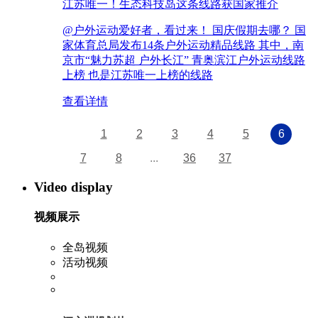
江苏唯一！生态科技岛这条线路获国家推介
@户外运动爱好者，看过来！ 国庆假期去哪？ 国
家体育总局发布14条户外运动精品线路 其中，南
京市“魅力苏超 户外长江” 青奥滨江户外运动线路
上榜 也是江苏唯一上榜的线路
查看详情
1
2
3
4
5
6
7
8
...
36
37
Video display
视频展示
全岛视频
活动视频