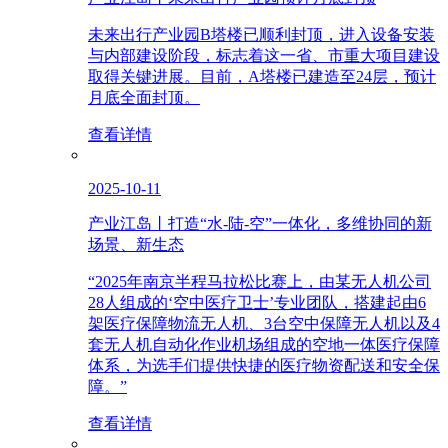
未来出行产业园B塔楼已顺利封顶，进入设备安装
与内部建设阶段，标志着这一省、市重大项目建设
取得关键进展。目前，A塔楼已建造至24层，预计
月底全面封顶。
查看详情
2025-10-11
产业江岛丨打造“水-陆-空”一体化，多维协同的新
场景、新生态
“2025年南京半程马拉松比赛上，由某无人机公司
28人组成的‘空中医疗卫士’专业团队，搭建起由6
架医疗保障物流无人机、3台空中保障无人机以及4
套无人机自动化作业机场组成的空地一体医疗保障
体系，为选手们提供快捷的医疗物资配送和安全保
障。”
查看详情