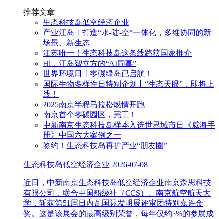
推荐文章
生态科技岛低空经济企业
产业江岛丨打造“水-陆-空”一体化，多维协同的新
场景、新生态
江苏唯一！生态科技岛这条线路获国家推介
Hi，江岛智立方的“AI同事”
世界环境日丨零碳绿岛已启航！
国际生物多样性日特别企划丨“生态天眼”，即将上
线！
2025南京半程马拉松燃情开跑
南京首个零碳园区，完工！
中新南京生态科技岛样本入选世界城市日《威海手
册》中国六大案例之一
签约！生态科技岛再扩产业“朋友圈”
生态科技岛低空经济企业
2026-07-08
近日，中新南京生态科技岛低空经济企业南京森思科技
有限公司，联合中国船级社（CCS）、南京航空航天大
学，斩获第51届日内瓦国际发明展评审团特别嘉许金
奖。这是该展会的最高级别荣誉，每年仅约3%的参展成