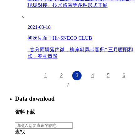
现场对接、技术路演等多种形式开展
2021-03-18
初次见面！Hi~SNECO CLUB
“春分雨脚落声微，柳岸斜风带客归” 三月暖阳和
煦，春意盎然
1
2
3
4
5
6
7
Data download
资料下载
查找