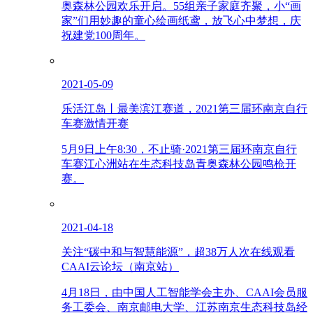
奥森林公园欢乐开启。55组亲子家庭齐聚，小“画
家”们用妙趣的童心绘画纸鸢，放飞心中梦想，庆
祝建党100周年。
2021-05-09
乐活江岛丨最美滨江赛道，2021第三届环南京自行
车赛激情开赛
5月9日上午8:30，不止骑·2021第三届环南京自行
车赛江心洲站在生态科技岛青奥森林公园鸣枪开
赛。
2021-04-18
关注“碳中和与智慧能源”，超38万人次在线观看
CAAI云论坛（南京站）
4月18日，由中国人工智能学会主办、CAAI会员服
务工委会、南京邮电大学、江苏南京生态科技岛经