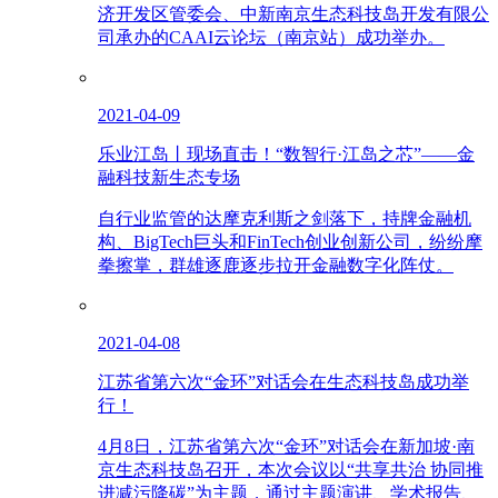
济开发区管委会、中新南京生态科技岛开发有限公
司承办的CAAI云论坛（南京站）成功举办。
2021-04-09
乐业江岛丨现场直击！“数智行·江岛之芯”——金
融科技新生态专场
自行业监管的达摩克利斯之剑落下，持牌金融机
构、BigTech巨头和FinTech创业创新公司，纷纷摩
拳擦掌，群雄逐鹿逐步拉开金融数字化阵仗。
2021-04-08
江苏省第六次“金环”对话会在生态科技岛成功举
行！
4月8日，江苏省第六次“金环”对话会在新加坡·南
京生态科技岛召开，本次会议以“共享共治 协同推
进减污降碳”为主题，通过主题演讲、学术报告、