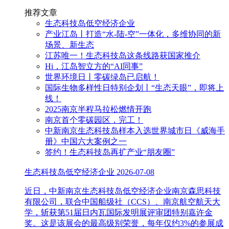
推荐文章
生态科技岛低空经济企业
产业江岛丨打造“水-陆-空”一体化，多维协同的新
场景、新生态
江苏唯一！生态科技岛这条线路获国家推介
Hi，江岛智立方的“AI同事”
世界环境日丨零碳绿岛已启航！
国际生物多样性日特别企划丨“生态天眼”，即将上
线！
2025南京半程马拉松燃情开跑
南京首个零碳园区，完工！
中新南京生态科技岛样本入选世界城市日《威海手
册》中国六大案例之一
签约！生态科技岛再扩产业“朋友圈”
生态科技岛低空经济企业
2026-07-08
近日，中新南京生态科技岛低空经济企业南京森思科技
有限公司，联合中国船级社（CCS）、南京航空航天大
学，斩获第51届日内瓦国际发明展评审团特别嘉许金
奖。这是该展会的最高级别荣誉，每年仅约3%的参展成