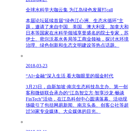
全球水科学大咖云集 为江岛绿色发展打call
本届论坛延续首届“绿色江心洲、生态水循环”主
题，邀请了来自中国、美国、澳大利亚、加拿大和
日本等国家在水科学领域享誉盛名的院士专家，苏
伊士、密尔沃基水务局等工商业领袖，探讨水环境
治理、绿色创新和生态文明建设等热点话题。
2018-03-23
“AI+金融”深入生活 看大咖眼里的掘金时代
3月23日，由新加坡·南京生态科技岛主办、第一创
客和微链联合承办的“江岛智立方·智享沙龙·畅谈
FinTech”活动，在江岛科创中心圆满落幕。活动现
场吸引了包括网易新闻、南京头条、创客公社等超
过50家专业媒体、大众媒体的目光。