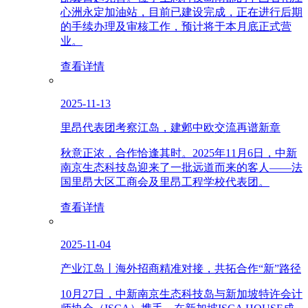
心洲永定加油站，目前已建设完成，正在进行后期
的手续办理及审核工作，预计将于本月底正式营
业。
查看详情
2025-11-13
里昂代表团考察江岛，建邺中欧交流再谱新章
秋意正浓，合作恰逢其时。2025年11月6日，中新
南京生态科技岛迎来了一批远道而来的客人——法
国里昂大区工商会及里昂工程学校代表团。
查看详情
2025-11-04
产业江岛丨海外招商精准对接，共拓合作“新”路径
10月27日，中新南京生态科技岛与新加坡特许会计