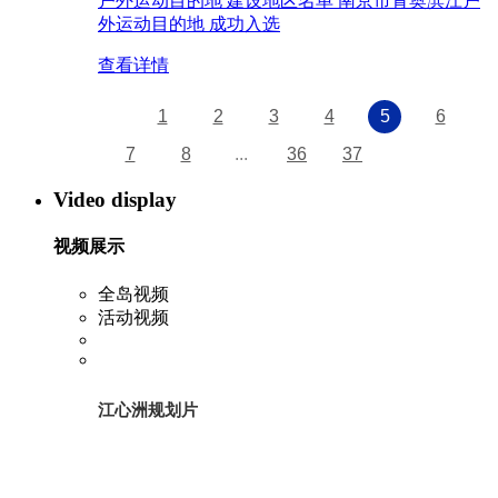
户外运动目的地 建设地区名单 南京市青奥滨江户
外运动目的地 成功入选
查看详情
1
2
3
4
5
6
7
8
...
36
37
Video display
视频展示
全岛视频
活动视频
江心洲规划片