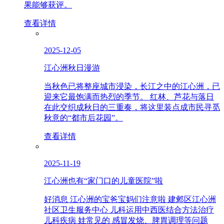
果能够获评。
查看详情
2025-12-05
江心洲秋日漫游
当秋色已将整座城市浸染，长江之中的江心洲，已
迎来它最饱满而热烈的季节。 红林、芦花与落日
在此交织成秋日的三重奏，将这里装点成市民寻觅
秋意的“都市后花园”。
查看详情
2025-11-19
江心洲也有“家门口的儿童医院”啦
好消息 江心洲的宝爸宝妈们注意啦 建邺区江心洲
社区卫生服务中心 儿科运用中西医结合方法治疗
儿科疾病 娃常见的 感冒发烧、脾胃调理等问题