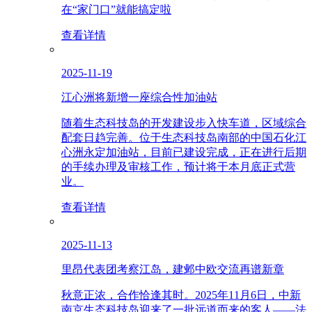
在“家门口”就能搞定啦
查看详情
2025-11-19
江心洲将新增一座综合性加油站
随着生态科技岛的开发建设步入快车道，区域综合
配套日趋完善。位于生态科技岛南部的中国石化江
心洲永定加油站，目前已建设完成，正在进行后期
的手续办理及审核工作，预计将于本月底正式营
业。
查看详情
2025-11-13
里昂代表团考察江岛，建邺中欧交流再谱新章
秋意正浓，合作恰逢其时。2025年11月6日，中新
南京生态科技岛迎来了一批远道而来的客人——法