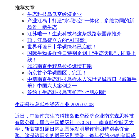
推荐文章
生态科技岛低空经济企业
产业江岛丨打造“水-陆-空”一体化，多维协同的新
场景、新生态
江苏唯一！生态科技岛这条线路获国家推介
Hi，江岛智立方的“AI同事”
世界环境日丨零碳绿岛已启航！
国际生物多样性日特别企划丨“生态天眼”，即将上
线！
2025南京半程马拉松燃情开跑
南京首个零碳园区，完工！
中新南京生态科技岛样本入选世界城市日《威海手
册》中国六大案例之一
签约！生态科技岛再扩产业“朋友圈”
生态科技岛低空经济企业
2026-07-08
近日，中新南京生态科技岛低空经济企业南京森思科技
有限公司，联合中国船级社（CCS）、南京航空航天大
学，斩获第51届日内瓦国际发明展评审团特别嘉许金
奖。这是该展会的最高级别荣誉，每年仅约3%的参展成