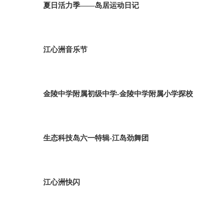
夏日活力季——岛居运动日记
江心洲音乐节
金陵中学附属初级中学-金陵中学附属小学探校
生态科技岛六一特辑-江岛劲舞团
江心洲快闪