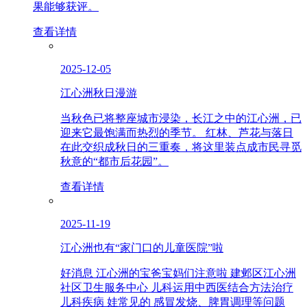
果能够获评。
查看详情
2025-12-05
江心洲秋日漫游
当秋色已将整座城市浸染，长江之中的江心洲，已
迎来它最饱满而热烈的季节。 红林、芦花与落日
在此交织成秋日的三重奏，将这里装点成市民寻觅
秋意的“都市后花园”。
查看详情
2025-11-19
江心洲也有“家门口的儿童医院”啦
好消息 江心洲的宝爸宝妈们注意啦 建邺区江心洲
社区卫生服务中心 儿科运用中西医结合方法治疗
儿科疾病 娃常见的 感冒发烧、脾胃调理等问题