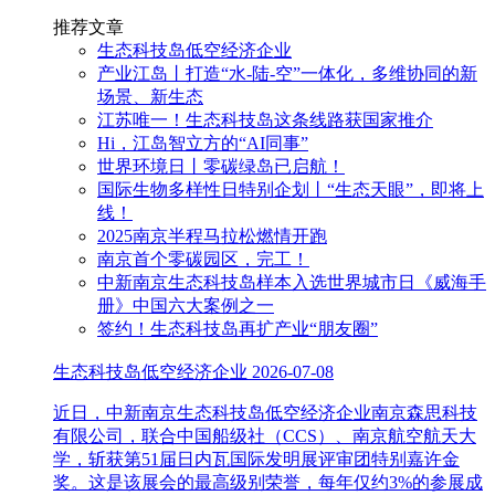
推荐文章
生态科技岛低空经济企业
产业江岛丨打造“水-陆-空”一体化，多维协同的新
场景、新生态
江苏唯一！生态科技岛这条线路获国家推介
Hi，江岛智立方的“AI同事”
世界环境日丨零碳绿岛已启航！
国际生物多样性日特别企划丨“生态天眼”，即将上
线！
2025南京半程马拉松燃情开跑
南京首个零碳园区，完工！
中新南京生态科技岛样本入选世界城市日《威海手
册》中国六大案例之一
签约！生态科技岛再扩产业“朋友圈”
生态科技岛低空经济企业
2026-07-08
近日，中新南京生态科技岛低空经济企业南京森思科技
有限公司，联合中国船级社（CCS）、南京航空航天大
学，斩获第51届日内瓦国际发明展评审团特别嘉许金
奖。这是该展会的最高级别荣誉，每年仅约3%的参展成