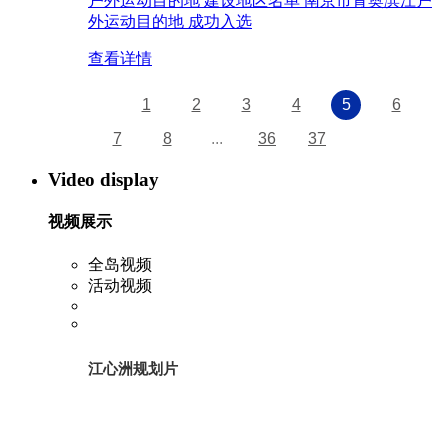
户外运动目的地 建设地区名单 南京市青奥滨江户
外运动目的地 成功入选
查看详情
1
2
3
4
5
6
7
8
...
36
37
Video display
视频展示
全岛视频
活动视频
江心洲规划片