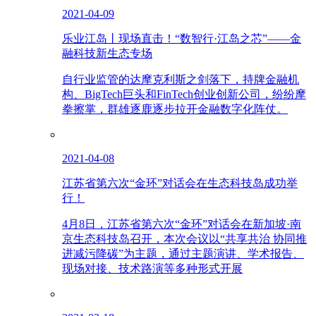
2021-04-09
乐业江岛丨现场直击！“数智行·江岛之芯”——金
融科技新生态专场
自行业监管的达摩克利斯之剑落下，持牌金融机
构、BigTech巨头和FinTech创业创新公司，纷纷摩
拳擦掌，群雄逐鹿逐步拉开金融数字化阵仗。
2021-04-08
江苏省第六次“金环”对话会在生态科技岛成功举
行！
4月8日，江苏省第六次“金环”对话会在新加坡·南
京生态科技岛召开，本次会议以“共享共治 协同推
进减污降碳”为主题，通过主题演讲、学术报告、
现场对接、技术路演等多种形式开展