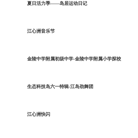
夏日活力季——岛居运动日记
江心洲音乐节
金陵中学附属初级中学-金陵中学附属小学探校
生态科技岛六一特辑-江岛劲舞团
江心洲快闪