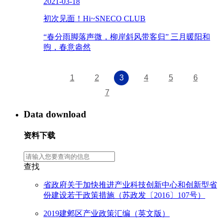
2021-03-18
初次见面！Hi~SNECO CLUB
“春分雨脚落声微，柳岸斜风带客归” 三月暖阳和
煦，春意盎然
1
2
3
4
5
6
7
Data download
资料下载
查找
省政府关于加快推进产业科技创新中心和创新型省
份建设若干政策措施（苏政发〔2016〕107号）
2019建邺区产业政策汇编（英文版）