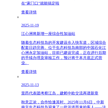
在“家门口”就能搞定啦
查看详情
2025-11-19
江心洲将新增一座综合性加油站
随着生态科技岛的开发建设步入快车道，区域综合
配套日趋完善。位于生态科技岛南部的中国石化江
心洲永定加油站，目前已建设完成，正在进行后期
的手续办理及审核工作，预计将于本月底正式营
业。
查看详情
2025-11-13
里昂代表团考察江岛，建邺中欧交流再谱新章
秋意正浓，合作恰逢其时。2025年11月6日，中新
南京生态科技岛迎来了一批远道而来的客人——法