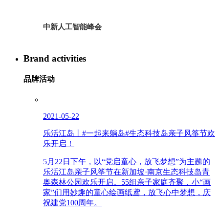
中新人工智能峰会
Brand activities
品牌活动
2021-05-22
乐活江岛丨#一起来躺岛#生态科技岛亲子风筝节欢
乐开启！
5月22日下午，以“党启童心，放飞梦想”为主题的
乐活江岛亲子风筝节在新加坡·南京生态科技岛青
奥森林公园欢乐开启。55组亲子家庭齐聚，小“画
家”们用妙趣的童心绘画纸鸢，放飞心中梦想，庆
祝建党100周年。