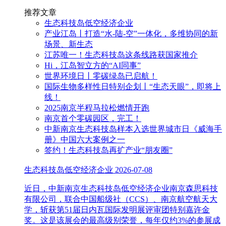
推荐文章
生态科技岛低空经济企业
产业江岛丨打造“水-陆-空”一体化，多维协同的新
场景、新生态
江苏唯一！生态科技岛这条线路获国家推介
Hi，江岛智立方的“AI同事”
世界环境日丨零碳绿岛已启航！
国际生物多样性日特别企划丨“生态天眼”，即将上
线！
2025南京半程马拉松燃情开跑
南京首个零碳园区，完工！
中新南京生态科技岛样本入选世界城市日《威海手
册》中国六大案例之一
签约！生态科技岛再扩产业“朋友圈”
生态科技岛低空经济企业
2026-07-08
近日，中新南京生态科技岛低空经济企业南京森思科技
有限公司，联合中国船级社（CCS）、南京航空航天大
学，斩获第51届日内瓦国际发明展评审团特别嘉许金
奖。这是该展会的最高级别荣誉，每年仅约3%的参展成