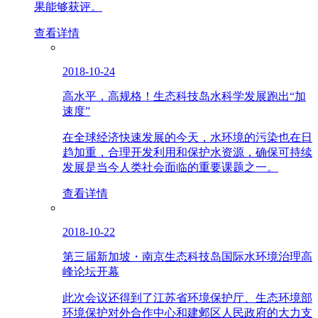
果能够获评。
查看详情
2018-10-24
高水平，高规格！生态科技岛水科学发展跑出“加
速度”
在全球经济快速发展的今天，水环境的污染也在日
趋加重，合理开发利用和保护水资源，确保可持续
发展是当今人类社会面临的重要课题之一。
查看详情
2018-10-22
第三届新加坡・南京生态科技岛国际水环境治理高
峰论坛开幕
此次会议还得到了江苏省环境保护厅、生态环境部
环境保护对外合作中心和建邺区人民政府的大力支