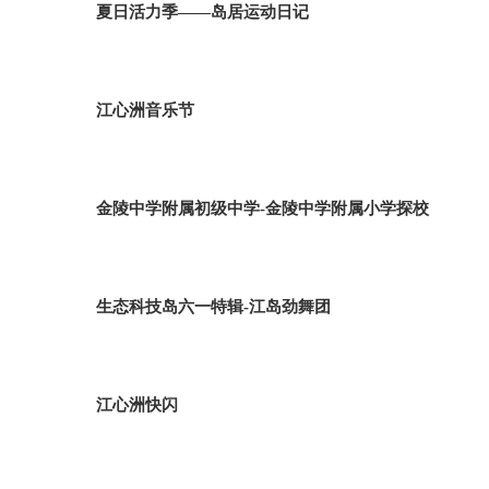
夏日活力季——岛居运动日记
江心洲音乐节
金陵中学附属初级中学-金陵中学附属小学探校
生态科技岛六一特辑-江岛劲舞团
江心洲快闪