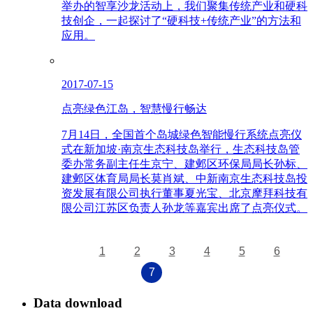
举办的智享沙龙活动上，我们聚集传统产业和硬科
技创企，一起探讨了“硬科技+传统产业”的方法和
应用。
2017-07-15
点亮绿色江岛，智慧慢行畅达
7月14日，全国首个岛城绿色智能慢行系统点亮仪
式在新加坡·南京生态科技岛举行，生态科技岛管
委办常务副主任生京宁、建邺区环保局局长孙标、
建邺区体育局局长莫肖斌、中新南京生态科技岛投
资发展有限公司执行董事夏光宝、北京摩拜科技有
限公司江苏区负责人孙龙等嘉宾出席了点亮仪式。
1
2
3
4
5
6
7
Data download