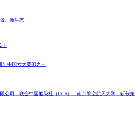
场景、新生态
线！
册》中国六大案例之一
限公司，联合中国船级社（CCS）、南京航空航天大学，斩获第