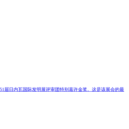
51届日内瓦国际发明展评审团特别嘉许金奖。这是该展会的最