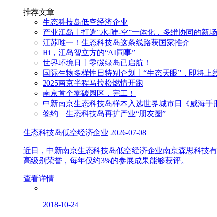
推荐文章
生态科技岛低空经济企业
产业江岛丨打造“水-陆-空”一体化，多维协同的新
江苏唯一！生态科技岛这条线路获国家推介
Hi，江岛智立方的“AI同事”
世界环境日丨零碳绿岛已启航！
国际生物多样性日特别企划丨“生态天眼”，即将上
2025南京半程马拉松燃情开跑
南京首个零碳园区，完工！
中新南京生态科技岛样本入选世界城市日《威海手
签约！生态科技岛再扩产业“朋友圈”
生态科技岛低空经济企业
2026-07-08
近日，中新南京生态科技岛低空经济企业南京森思科技有
高级别荣誉，每年仅约3%的参展成果能够获评。
查看详情
2018-10-24