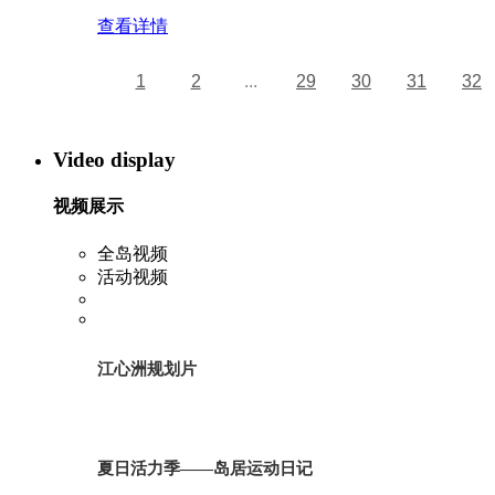
查看详情
1
2
...
29
30
31
32
Video display
视频展示
全岛视频
活动视频
江心洲规划片
夏日活力季——岛居运动日记