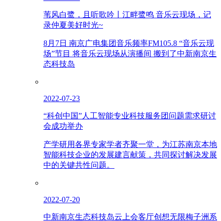
苇风白鹭，且听歌吟丨江畔鹭鸣 音乐云现场，记
录仲夏美好时光~
8月7日 南京广电集团音乐频率FM105.8 “音乐云现
场”节目 将音乐云现场从演播间 搬到了中新南京生
态科技岛
2022-07-23
“科创中国”人工智能专业科技服务团问题需求研讨
会成功举办
产学研用各界专家学者齐聚一堂，为江苏南京本地
智能科技企业的发展建言献策，共同探讨解决发展
中的关键共性问题。
2022-07-20
中新南京生态科技岛云上会客厅创想无限梅子洲系