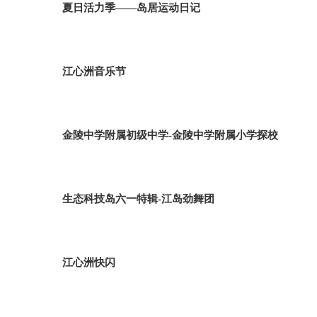
夏日活力季——岛居运动日记
江心洲音乐节
金陵中学附属初级中学-金陵中学附属小学探校
生态科技岛六一特辑-江岛劲舞团
江心洲快闪