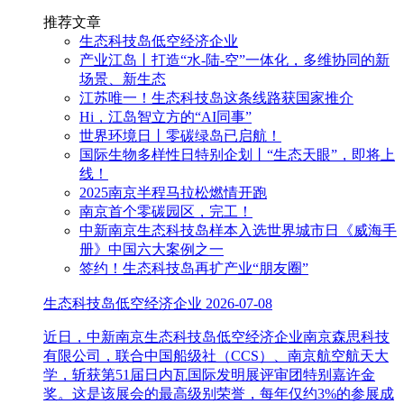
推荐文章
生态科技岛低空经济企业
产业江岛丨打造“水-陆-空”一体化，多维协同的新
场景、新生态
江苏唯一！生态科技岛这条线路获国家推介
Hi，江岛智立方的“AI同事”
世界环境日丨零碳绿岛已启航！
国际生物多样性日特别企划丨“生态天眼”，即将上
线！
2025南京半程马拉松燃情开跑
南京首个零碳园区，完工！
中新南京生态科技岛样本入选世界城市日《威海手
册》中国六大案例之一
签约！生态科技岛再扩产业“朋友圈”
生态科技岛低空经济企业
2026-07-08
近日，中新南京生态科技岛低空经济企业南京森思科技
有限公司，联合中国船级社（CCS）、南京航空航天大
学，斩获第51届日内瓦国际发明展评审团特别嘉许金
奖。这是该展会的最高级别荣誉，每年仅约3%的参展成