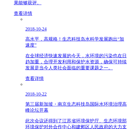
果能够获评。
查看详情
2018-10-24
高水平，高规格！生态科技岛水科学发展跑出“加
速度”
在全球经济快速发展的今天，水环境的污染也在日
趋加重，合理开发利用和保护水资源，确保可持续
发展是当今人类社会面临的重要课题之一。
查看详情
2018-10-22
第三届新加坡・南京生态科技岛国际水环境治理高
峰论坛开幕
此次会议还得到了江苏省环境保护厅、生态环境部
环境保护对外合作中心和建邺区人民政府的大力支