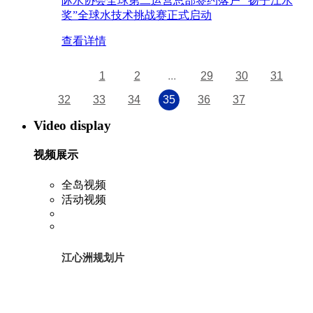
际水协会全球第二运营总部签约落户 “扬子江水
奖”全球水技术挑战赛正式启动
查看详情
1
2
...
29
30
31
32
33
34
35
36
37
Video display
视频展示
全岛视频
活动视频
江心洲规划片