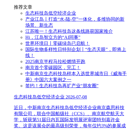
推荐文章
生态科技岛低空经济企业
产业江岛丨打造“水-陆-空”一体化，多维协同的新
场景、新生态
江苏唯一！生态科技岛这条线路获国家推介
Hi，江岛智立方的“AI同事”
世界环境日丨零碳绿岛已启航！
国际生物多样性日特别企划丨“生态天眼”，即将上
线！
2025南京半程马拉松燃情开跑
南京首个零碳园区，完工！
中新南京生态科技岛样本入选世界城市日《威海手
册》中国六大案例之一
签约！生态科技岛再扩产业“朋友圈”
生态科技岛低空经济企业
2026-07-08
近日，中新南京生态科技岛低空经济企业南京森思科技
有限公司，联合中国船级社（CCS）、南京航空航天大
学，斩获第51届日内瓦国际发明展评审团特别嘉许金
奖。这是该展会的最高级别荣誉，每年仅约3%的参展成