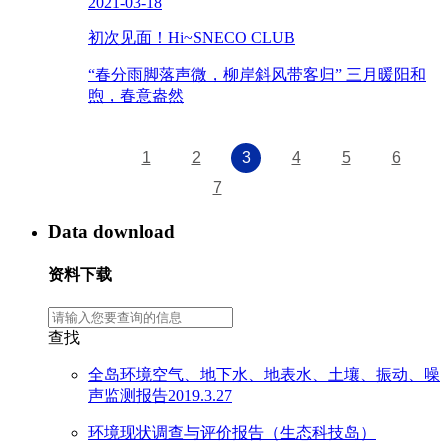
2021-03-18
初次见面！Hi~SNECO CLUB
“春分雨脚落声微，柳岸斜风带客归” 三月暖阳和
煦，春意盎然
1
2
3
4
5
6
7
Data download
资料下载
查找
全岛环境空气、地下水、地表水、土壤、振动、噪
声监测报告2019.3.27
环境现状调查与评价报告（生态科技岛）