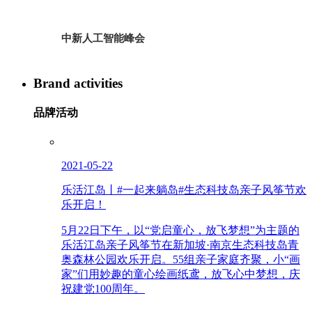
中新人工智能峰会
Brand activities
品牌活动
2021-05-22
乐活江岛丨#一起来躺岛#生态科技岛亲子风筝节欢
乐开启！
5月22日下午，以“党启童心，放飞梦想”为主题的
乐活江岛亲子风筝节在新加坡·南京生态科技岛青
奥森林公园欢乐开启。55组亲子家庭齐聚，小“画
家”们用妙趣的童心绘画纸鸢，放飞心中梦想，庆
祝建党100周年。