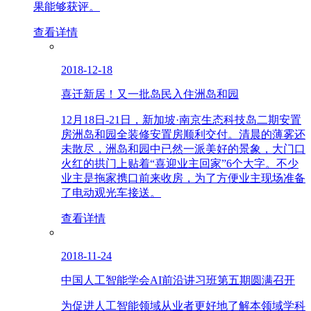
果能够获评。
查看详情
2018-12-18
喜迁新居！又一批岛民入住洲岛和园
12月18日-21日，新加坡·南京生态科技岛二期安置
房洲岛和园全装修安置房顺利交付。清晨的薄雾还
未散尽，洲岛和园中已然一派美好的景象，大门口
火红的拱门上贴着“喜迎业主回家”6个大字。不少
业主是拖家携口前来收房，为了方便业主现场准备
了电动观光车接送。
查看详情
2018-11-24
中国人工智能学会AI前沿讲习班第五期圆满召开
为促进人工智能领域从业者更好地了解本领域学科