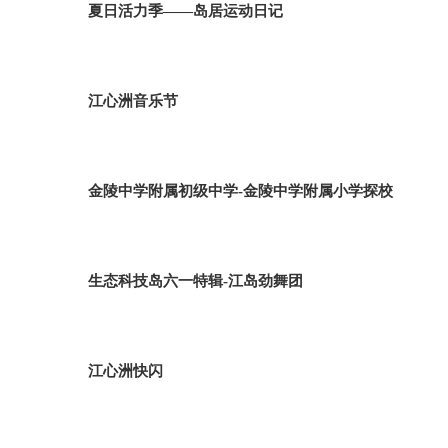
夏日活力季——岛居运动日记
江心洲音乐节
金陵中学附属初级中学-金陵中学附属小学探校
生态科技岛六一特辑-江岛劲舞团
江心洲快闪