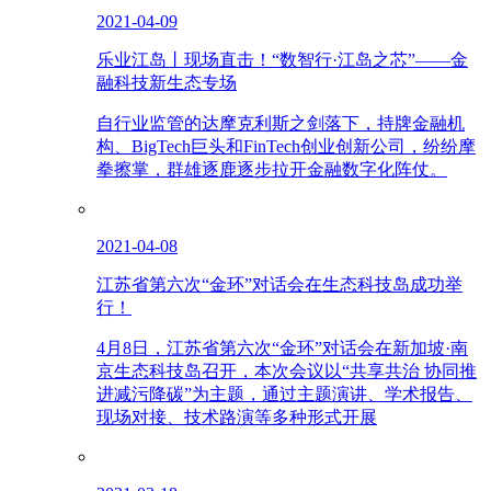
2021-04-09
乐业江岛丨现场直击！“数智行·江岛之芯”——金
融科技新生态专场
自行业监管的达摩克利斯之剑落下，持牌金融机
构、BigTech巨头和FinTech创业创新公司，纷纷摩
拳擦掌，群雄逐鹿逐步拉开金融数字化阵仗。
2021-04-08
江苏省第六次“金环”对话会在生态科技岛成功举
行！
4月8日，江苏省第六次“金环”对话会在新加坡·南
京生态科技岛召开，本次会议以“共享共治 协同推
进减污降碳”为主题，通过主题演讲、学术报告、
现场对接、技术路演等多种形式开展