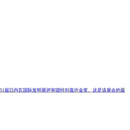
51届日内瓦国际发明展评审团特别嘉许金奖。这是该展会的最