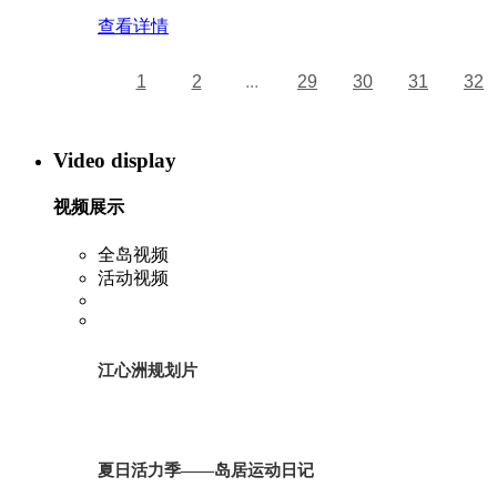
查看详情
1
2
...
29
30
31
32
Video display
视频展示
全岛视频
活动视频
江心洲规划片
夏日活力季——岛居运动日记