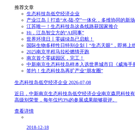
推荐文章
生态科技岛低空经济企业
产业江岛丨打造“水-陆-空”一体化，多维协同的新
江苏唯一！生态科技岛这条线路获国家推介
Hi，江岛智立方的“AI同事”
世界环境日丨零碳绿岛已启航！
国际生物多样性日特别企划丨“生态天眼”，即将上
2025南京半程马拉松燃情开跑
南京首个零碳园区，完工！
中新南京生态科技岛样本入选世界城市日《威海手
签约！生态科技岛再扩产业“朋友圈”
生态科技岛低空经济企业
2026-07-08
近日，中新南京生态科技岛低空经济企业南京森思科技有
高级别荣誉，每年仅约3%的参展成果能够获评。
查看详情
2018-12-18