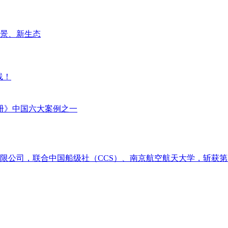
场景、新生态
线！
册》中国六大案例之一
限公司，联合中国船级社（CCS）、南京航空航天大学，斩获第