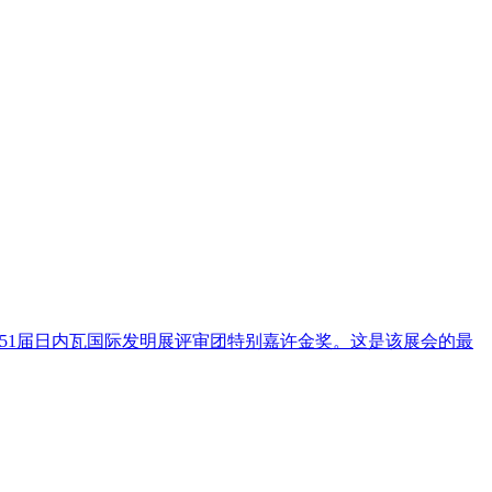
51届日内瓦国际发明展评审团特别嘉许金奖。这是该展会的最