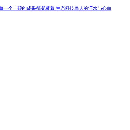
行 每一个丰硕的成果都凝聚着 生态科技岛人的汗水与心血