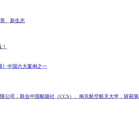
场景、新生态
线！
册》中国六大案例之一
限公司，联合中国船级社（CCS）、南京航空航天大学，斩获第