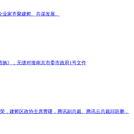
企业家齐聚建邺、共谋发展。
措施》，无缝对接南京市委市政府1号文件
剑荣，建邺区政协主席曹曙，腾讯副总裁、腾讯云总裁邱跃鹏，