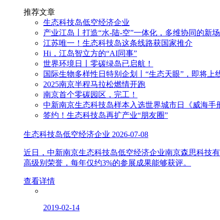
推荐文章
生态科技岛低空经济企业
产业江岛丨打造“水-陆-空”一体化，多维协同的新
江苏唯一！生态科技岛这条线路获国家推介
Hi，江岛智立方的“AI同事”
世界环境日丨零碳绿岛已启航！
国际生物多样性日特别企划丨“生态天眼”，即将上
2025南京半程马拉松燃情开跑
南京首个零碳园区，完工！
中新南京生态科技岛样本入选世界城市日《威海手
签约！生态科技岛再扩产业“朋友圈”
生态科技岛低空经济企业
2026-07-08
近日，中新南京生态科技岛低空经济企业南京森思科技有
高级别荣誉，每年仅约3%的参展成果能够获评。
查看详情
2019-02-14