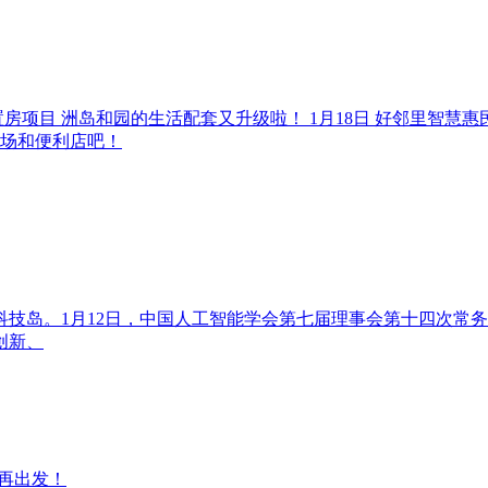
置房项目 洲岛和园的生活配套又升级啦！ 1月18日 好邻里智
菜场和便利店吧！
态科技岛。1月12日，中国人工智能学会第七届理事会第十四次
创新、
进再出发！