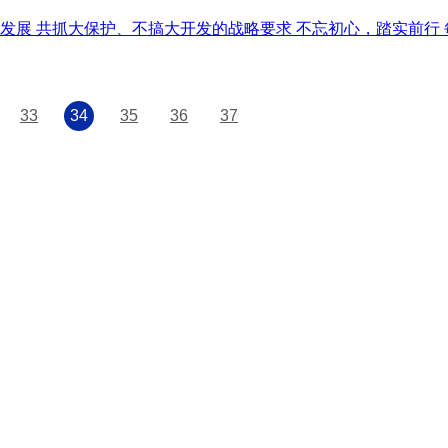
绿色发展 共抓大保护、不搞大开发的战略要求 不忘初心，踏实前
33
34
35
36
37