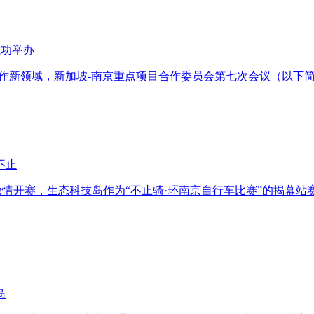
成功举办
拓展合作新领域，新加坡-南京重点项目合作委员会第七次会议（以
不止
事激情开赛，生态科技岛作为“不止骑·环南京自行车比赛”的揭幕站
岛