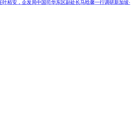
主任叶栢安，企发局中国司华东区副处长马晗馨一行调研新加坡·