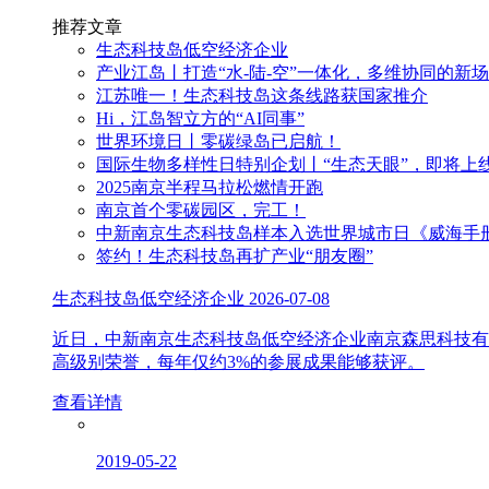
推荐文章
生态科技岛低空经济企业
产业江岛丨打造“水-陆-空”一体化，多维协同的新
江苏唯一！生态科技岛这条线路获国家推介
Hi，江岛智立方的“AI同事”
世界环境日丨零碳绿岛已启航！
国际生物多样性日特别企划丨“生态天眼”，即将上
2025南京半程马拉松燃情开跑
南京首个零碳园区，完工！
中新南京生态科技岛样本入选世界城市日《威海手
签约！生态科技岛再扩产业“朋友圈”
生态科技岛低空经济企业
2026-07-08
近日，中新南京生态科技岛低空经济企业南京森思科技有
高级别荣誉，每年仅约3%的参展成果能够获评。
查看详情
2019-05-22