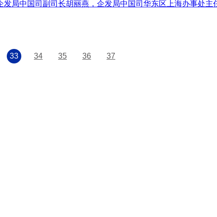
钡，企发局中国司副司长胡丽燕，企发局中国司华东区上海办事处
33
34
35
36
37