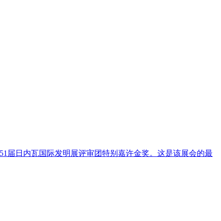
51届日内瓦国际发明展评审团特别嘉许金奖。这是该展会的最