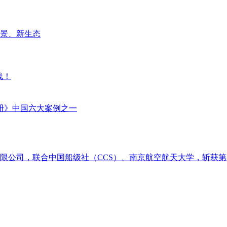
场景、新生态
线！
册》中国六大案例之一
限公司，联合中国船级社（CCS）、南京航空航天大学，斩获第