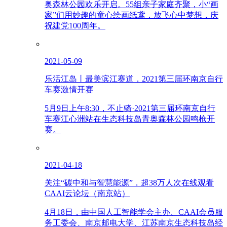
奥森林公园欢乐开启。55组亲子家庭齐聚，小“画
家”们用妙趣的童心绘画纸鸢，放飞心中梦想，庆
祝建党100周年。
2021-05-09
乐活江岛丨最美滨江赛道，2021第三届环南京自行
车赛激情开赛
5月9日上午8:30，不止骑·2021第三届环南京自行
车赛江心洲站在生态科技岛青奥森林公园鸣枪开
赛。
2021-04-18
关注“碳中和与智慧能源”，超38万人次在线观看
CAAI云论坛（南京站）
4月18日，由中国人工智能学会主办、CAAI会员服
务工委会、南京邮电大学、江苏南京生态科技岛经