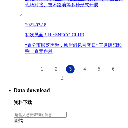
现场对接、技术路演等多种形式开展
2021-03-18
初次见面！Hi~SNECO CLUB
“春分雨脚落声微，柳岸斜风带客归” 三月暖阳和
煦，春意盎然
1
2
3
4
5
6
7
Data download
资料下载
查找