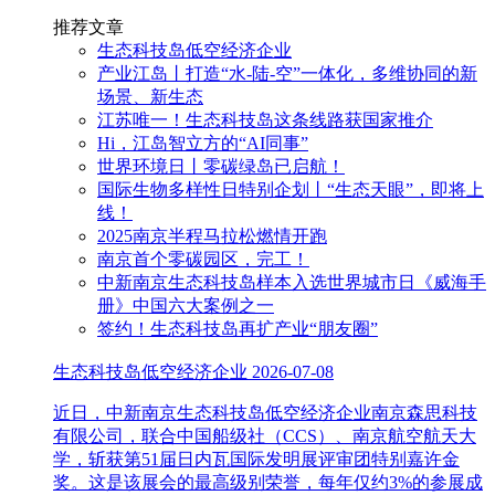
推荐文章
生态科技岛低空经济企业
产业江岛丨打造“水-陆-空”一体化，多维协同的新
场景、新生态
江苏唯一！生态科技岛这条线路获国家推介
Hi，江岛智立方的“AI同事”
世界环境日丨零碳绿岛已启航！
国际生物多样性日特别企划丨“生态天眼”，即将上
线！
2025南京半程马拉松燃情开跑
南京首个零碳园区，完工！
中新南京生态科技岛样本入选世界城市日《威海手
册》中国六大案例之一
签约！生态科技岛再扩产业“朋友圈”
生态科技岛低空经济企业
2026-07-08
近日，中新南京生态科技岛低空经济企业南京森思科技
有限公司，联合中国船级社（CCS）、南京航空航天大
学，斩获第51届日内瓦国际发明展评审团特别嘉许金
奖。这是该展会的最高级别荣誉，每年仅约3%的参展成