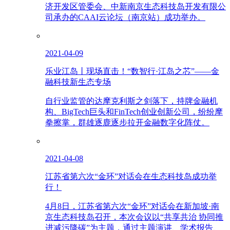
济开发区管委会、中新南京生态科技岛开发有限公
司承办的CAAI云论坛（南京站）成功举办。
2021-04-09
乐业江岛丨现场直击！“数智行·江岛之芯”——金
融科技新生态专场
自行业监管的达摩克利斯之剑落下，持牌金融机
构、BigTech巨头和FinTech创业创新公司，纷纷摩
拳擦掌，群雄逐鹿逐步拉开金融数字化阵仗。
2021-04-08
江苏省第六次“金环”对话会在生态科技岛成功举
行！
4月8日，江苏省第六次“金环”对话会在新加坡·南
京生态科技岛召开，本次会议以“共享共治 协同推
进减污降碳”为主题，通过主题演讲、学术报告、