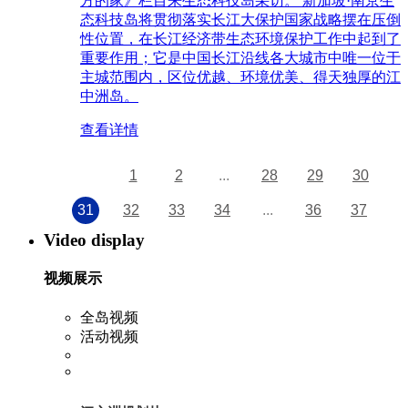
方的家》栏目来生态科技岛采访。 新加坡·南京生
态科技岛将贯彻落实长江大保护国家战略摆在压倒
性位置，在长江经济带生态环境保护工作中起到了
重要作用；它是中国长江沿线各大城市中唯一位于
主城范围内，区位优越、环境优美、得天独厚的江
中洲岛。
查看详情
1
2
...
28
29
30
31
32
33
34
...
36
37
Video display
视频展示
全岛视频
活动视频