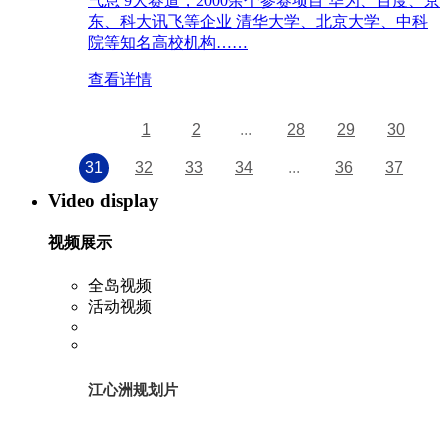
气息 9大赛道，2000余个参赛项目 华为、百度、京
东、科大讯飞等企业 清华大学、北京大学、中科
院等知名高校机构……
查看详情
1
2
...
28
29
30
31
32
33
34
...
36
37
Video display
视频展示
全岛视频
活动视频
江心洲规划片