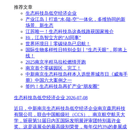
推荐文章
生态科技岛低空经济企业
产业江岛丨打造“水-陆-空”一体化，多维协同的新
场景、新生态
江苏唯一！生态科技岛这条线路获国家推介
Hi，江岛智立方的“AI同事”
世界环境日丨零碳绿岛已启航！
国际生物多样性日特别企划丨“生态天眼”，即将上
线！
2025南京半程马拉松燃情开跑
南京首个零碳园区，完工！
中新南京生态科技岛样本入选世界城市日《威海手
册》中国六大案例之一
签约！生态科技岛再扩产业“朋友圈”
生态科技岛低空经济企业
2026-07-08
近日，中新南京生态科技岛低空经济企业南京森思科技
有限公司，联合中国船级社（CCS）、南京航空航天大
学，斩获第51届日内瓦国际发明展评审团特别嘉许金
奖。这是该展会的最高级别荣誉，每年仅约3%的参展成