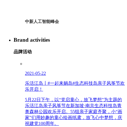
中新人工智能峰会
Brand activities
品牌活动
2021-05-22
乐活江岛丨#一起来躺岛#生态科技岛亲子风筝节欢
乐开启！
5月22日下午，以“党启童心，放飞梦想”为主题的
乐活江岛亲子风筝节在新加坡·南京生态科技岛青
奥森林公园欢乐开启。55组亲子家庭齐聚，小“画
家”们用妙趣的童心绘画纸鸢，放飞心中梦想，庆
祝建党100周年。