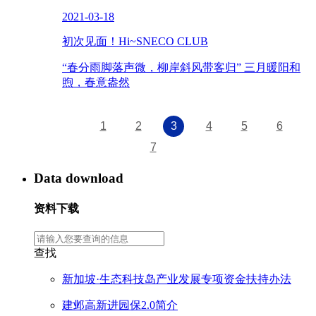
2021-03-18
初次见面！Hi~SNECO CLUB
“春分雨脚落声微，柳岸斜风带客归” 三月暖阳和
煦，春意盎然
1
2
3
4
5
6
7
Data download
资料下载
查找
新加坡·生态科技岛产业发展专项资金扶持办法
建邺高新进园保2.0简介