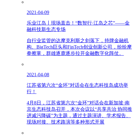
2021-04-09
乐业江岛丨现场直击！“数智行·江岛之芯”——金
融科技新生态专场
自行业监管的达摩克利斯之剑落下，持牌金融机
构、BigTech巨头和FinTech创业创新公司，纷纷摩
拳擦掌，群雄逐鹿逐步拉开金融数字化阵仗。
2021-04-08
江苏省第六次“金环”对话会在生态科技岛成功举
行！
4月8日，江苏省第六次“金环”对话会在新加坡·南
京生态科技岛召开，本次会议以“共享共治 协同推
进减污降碳”为主题，通过主题演讲、学术报告、
现场对接、技术路演等多种形式开展