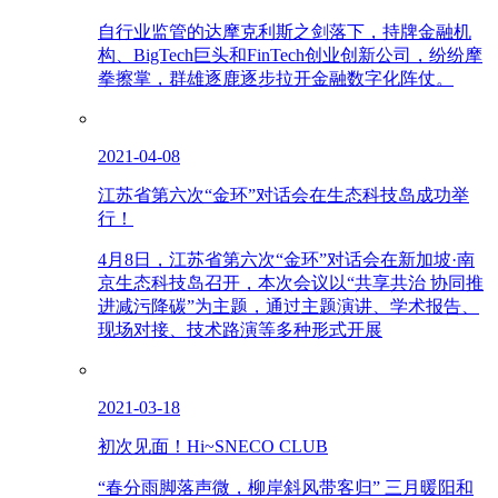
自行业监管的达摩克利斯之剑落下，持牌金融机
构、BigTech巨头和FinTech创业创新公司，纷纷摩
拳擦掌，群雄逐鹿逐步拉开金融数字化阵仗。
2021-04-08
江苏省第六次“金环”对话会在生态科技岛成功举
行！
4月8日，江苏省第六次“金环”对话会在新加坡·南
京生态科技岛召开，本次会议以“共享共治 协同推
进减污降碳”为主题，通过主题演讲、学术报告、
现场对接、技术路演等多种形式开展
2021-03-18
初次见面！Hi~SNECO CLUB
“春分雨脚落声微，柳岸斜风带客归” 三月暖阳和