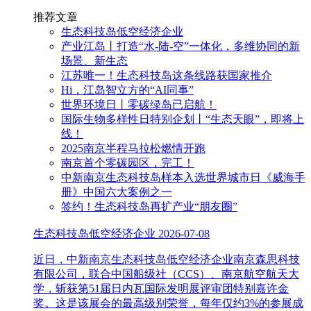
推荐文章
生态科技岛低空经济企业
产业江岛丨打造“水-陆-空”一体化，多维协同的新
场景、新生态
江苏唯一！生态科技岛这条线路获国家推介
Hi，江岛智立方的“AI同事”
世界环境日丨零碳绿岛已启航！
国际生物多样性日特别企划丨“生态天眼”，即将上
线！
2025南京半程马拉松燃情开跑
南京首个零碳园区，完工！
中新南京生态科技岛样本入选世界城市日《威海手
册》中国六大案例之一
签约！生态科技岛再扩产业“朋友圈”
生态科技岛低空经济企业
2026-07-08
近日，中新南京生态科技岛低空经济企业南京森思科技
有限公司，联合中国船级社（CCS）、南京航空航天大
学，斩获第51届日内瓦国际发明展评审团特别嘉许金
奖。这是该展会的最高级别荣誉，每年仅约3%的参展成