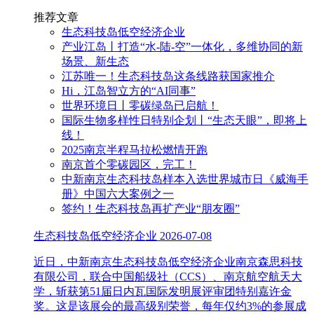
推荐文章
生态科技岛低空经济企业
产业江岛丨打造“水-陆-空”一体化，多维协同的新
场景、新生态
江苏唯一！生态科技岛这条线路获国家推介
Hi，江岛智立方的“AI同事”
世界环境日丨零碳绿岛已启航！
国际生物多样性日特别企划丨“生态天眼”，即将上
线！
2025南京半程马拉松燃情开跑
南京首个零碳园区，完工！
中新南京生态科技岛样本入选世界城市日《威海手
册》中国六大案例之一
签约！生态科技岛再扩产业“朋友圈”
生态科技岛低空经济企业
2026-07-08
近日，中新南京生态科技岛低空经济企业南京森思科技
有限公司，联合中国船级社（CCS）、南京航空航天大
学，斩获第51届日内瓦国际发明展评审团特别嘉许金
奖。这是该展会的最高级别荣誉，每年仅约3%的参展成