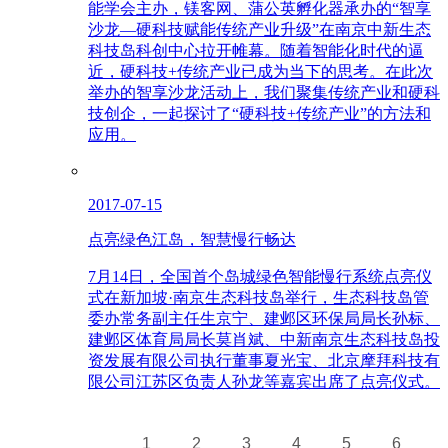
能学会主办，镁客网、蒲公英孵化器承办的“智享
沙龙—硬科技赋能传统产业升级”在南京中新生态
科技岛科创中心拉开帷幕。随着智能化时代的逼
近，硬科技+传统产业已成为当下的思考。在此次
举办的智享沙龙活动上，我们聚集传统产业和硬科
技创企，一起探讨了“硬科技+传统产业”的方法和
应用。
2017-07-15
点亮绿色江岛，智慧慢行畅达
7月14日，全国首个岛城绿色智能慢行系统点亮仪
式在新加坡·南京生态科技岛举行，生态科技岛管
委办常务副主任生京宁、建邺区环保局局长孙标、
建邺区体育局局长莫肖斌、中新南京生态科技岛投
资发展有限公司执行董事夏光宝、北京摩拜科技有
限公司江苏区负责人孙龙等嘉宾出席了点亮仪式。
1
2
3
4
5
6