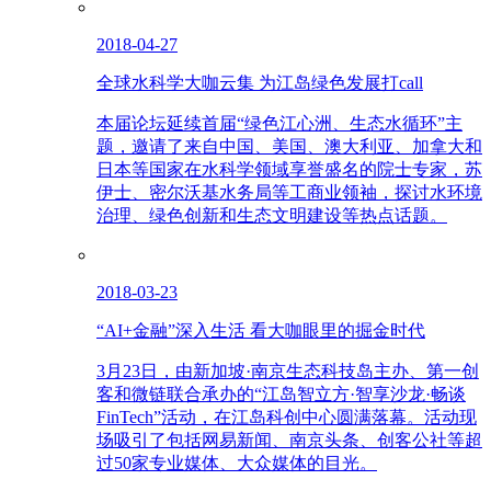
2018-04-27
全球水科学大咖云集 为江岛绿色发展打call
本届论坛延续首届“绿色江心洲、生态水循环”主
题，邀请了来自中国、美国、澳大利亚、加拿大和
日本等国家在水科学领域享誉盛名的院士专家，苏
伊士、密尔沃基水务局等工商业领袖，探讨水环境
治理、绿色创新和生态文明建设等热点话题。
2018-03-23
“AI+金融”深入生活 看大咖眼里的掘金时代
3月23日，由新加坡·南京生态科技岛主办、第一创
客和微链联合承办的“江岛智立方·智享沙龙·畅谈
FinTech”活动，在江岛科创中心圆满落幕。活动现
场吸引了包括网易新闻、南京头条、创客公社等超
过50家专业媒体、大众媒体的目光。