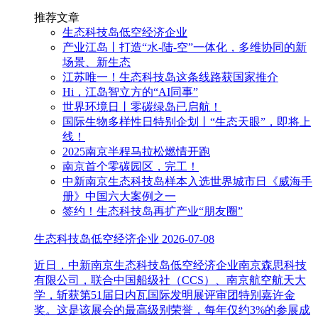
推荐文章
生态科技岛低空经济企业
产业江岛丨打造“水-陆-空”一体化，多维协同的新
场景、新生态
江苏唯一！生态科技岛这条线路获国家推介
Hi，江岛智立方的“AI同事”
世界环境日丨零碳绿岛已启航！
国际生物多样性日特别企划丨“生态天眼”，即将上
线！
2025南京半程马拉松燃情开跑
南京首个零碳园区，完工！
中新南京生态科技岛样本入选世界城市日《威海手
册》中国六大案例之一
签约！生态科技岛再扩产业“朋友圈”
生态科技岛低空经济企业
2026-07-08
近日，中新南京生态科技岛低空经济企业南京森思科技
有限公司，联合中国船级社（CCS）、南京航空航天大
学，斩获第51届日内瓦国际发明展评审团特别嘉许金
奖。这是该展会的最高级别荣誉，每年仅约3%的参展成