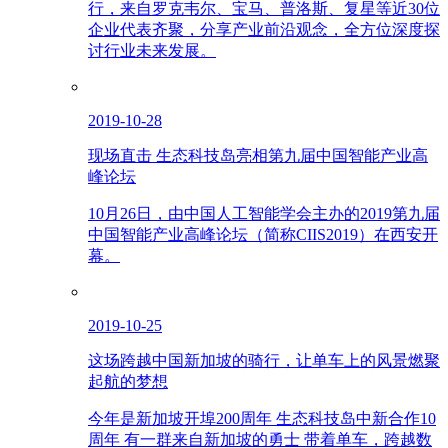
行，来自罗克韦尔、宝马、普洛斯、复星等近30位
企业代表齐聚，分享产业前沿观念，全方位深度探
讨行业未来发展。
2019-10-28
现场直击 生态科技岛亮相第九届中国智能产业高
峰论坛
10月26日，由中国人工智能学会主办的2019第九届
中国智能产业高峰论坛（简称CIIS2019）在西安开
幕。
2019-10-25
这场跨越中国新加坡的骑行，让单车上的风景燃聚
起航的梦想
今年是新加坡开埠200周年 生态科技岛中新合作10
周年 有一群来自新加坡的勇士 带着单车，跨越数