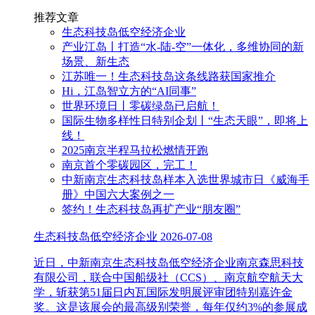
推荐文章
生态科技岛低空经济企业
产业江岛丨打造“水-陆-空”一体化，多维协同的新
场景、新生态
江苏唯一！生态科技岛这条线路获国家推介
Hi，江岛智立方的“AI同事”
世界环境日丨零碳绿岛已启航！
国际生物多样性日特别企划丨“生态天眼”，即将上
线！
2025南京半程马拉松燃情开跑
南京首个零碳园区，完工！
中新南京生态科技岛样本入选世界城市日《威海手
册》中国六大案例之一
签约！生态科技岛再扩产业“朋友圈”
生态科技岛低空经济企业
2026-07-08
近日，中新南京生态科技岛低空经济企业南京森思科技
有限公司，联合中国船级社（CCS）、南京航空航天大
学，斩获第51届日内瓦国际发明展评审团特别嘉许金
奖。这是该展会的最高级别荣誉，每年仅约3%的参展成