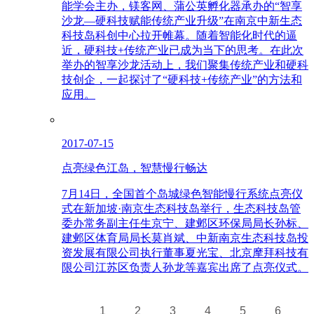
能学会主办，镁客网、蒲公英孵化器承办的“智享
沙龙—硬科技赋能传统产业升级”在南京中新生态
科技岛科创中心拉开帷幕。随着智能化时代的逼
近，硬科技+传统产业已成为当下的思考。在此次
举办的智享沙龙活动上，我们聚集传统产业和硬科
技创企，一起探讨了“硬科技+传统产业”的方法和
应用。
2017-07-15
点亮绿色江岛，智慧慢行畅达
7月14日，全国首个岛城绿色智能慢行系统点亮仪
式在新加坡·南京生态科技岛举行，生态科技岛管
委办常务副主任生京宁、建邺区环保局局长孙标、
建邺区体育局局长莫肖斌、中新南京生态科技岛投
资发展有限公司执行董事夏光宝、北京摩拜科技有
限公司江苏区负责人孙龙等嘉宾出席了点亮仪式。
1
2
3
4
5
6