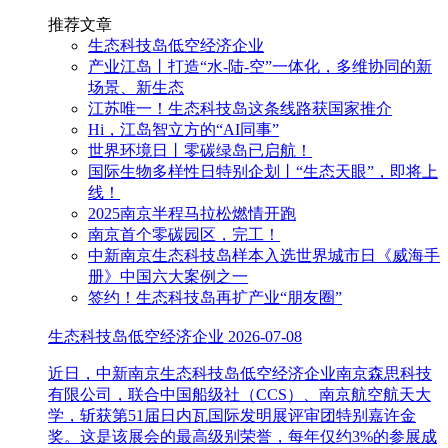
推荐文章
生态科技岛低空经济企业
产业江岛丨打造“水-陆-空”一体化，多维协同的新
场景、新生态
江苏唯一！生态科技岛这条线路获国家推介
Hi，江岛智立方的“AI同事”
世界环境日丨零碳绿岛已启航！
国际生物多样性日特别企划丨“生态天眼”，即将上
线！
2025南京半程马拉松燃情开跑
南京首个零碳园区，完工！
中新南京生态科技岛样本入选世界城市日《威海手
册》中国六大案例之一
签约！生态科技岛再扩产业“朋友圈”
生态科技岛低空经济企业
2026-07-08
近日，中新南京生态科技岛低空经济企业南京森思科技
有限公司，联合中国船级社（CCS）、南京航空航天大
学，斩获第51届日内瓦国际发明展评审团特别嘉许金
奖。这是该展会的最高级别荣誉，每年仅约3%的参展成