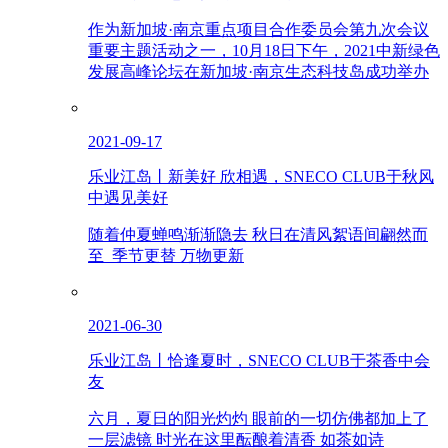
作为新加坡·南京重点项目合作委员会第九次会议
重要主题活动之一，10月18日下午，2021中新绿色
发展高峰论坛在新加坡·南京生态科技岛成功举办
2021-09-17
乐业江岛丨新美好 欣相遇，SNECO CLUB于秋风
中遇见美好
随着仲夏蝉鸣渐渐隐去 秋日在清风絮语间翩然而
至 季节更替 万物更新
2021-06-30
乐业江岛丨恰逢夏时，SNECO CLUB于茶香中会
友
六月，夏日的阳光灼灼 眼前的一切仿佛都加上了
一层滤镜 时光在这里酝酿着清香 如茶如诗