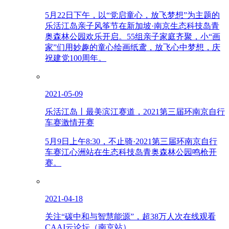
5月22日下午，以“党启童心，放飞梦想”为主题的
乐活江岛亲子风筝节在新加坡·南京生态科技岛青
奥森林公园欢乐开启。55组亲子家庭齐聚，小“画
家”们用妙趣的童心绘画纸鸢，放飞心中梦想，庆
祝建党100周年。
2021-05-09
乐活江岛丨最美滨江赛道，2021第三届环南京自行
车赛激情开赛
5月9日上午8:30，不止骑·2021第三届环南京自行
车赛江心洲站在生态科技岛青奥森林公园鸣枪开
赛。
2021-04-18
关注“碳中和与智慧能源”，超38万人次在线观看
CAAI云论坛（南京站）