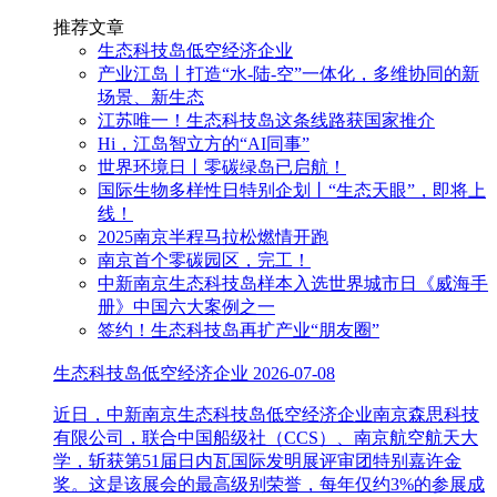
推荐文章
生态科技岛低空经济企业
产业江岛丨打造“水-陆-空”一体化，多维协同的新
场景、新生态
江苏唯一！生态科技岛这条线路获国家推介
Hi，江岛智立方的“AI同事”
世界环境日丨零碳绿岛已启航！
国际生物多样性日特别企划丨“生态天眼”，即将上
线！
2025南京半程马拉松燃情开跑
南京首个零碳园区，完工！
中新南京生态科技岛样本入选世界城市日《威海手
册》中国六大案例之一
签约！生态科技岛再扩产业“朋友圈”
生态科技岛低空经济企业
2026-07-08
近日，中新南京生态科技岛低空经济企业南京森思科技
有限公司，联合中国船级社（CCS）、南京航空航天大
学，斩获第51届日内瓦国际发明展评审团特别嘉许金
奖。这是该展会的最高级别荣誉，每年仅约3%的参展成