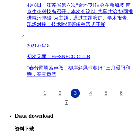
4月8日，江苏省第六次“金环”对话会在新加坡·南
京生态科技岛召开，本次会议以“共享共治 协同推
进减污降碳”为主题，通过主题演讲、学术报告、
现场对接、技术路演等多种形式开展
2021-03-18
初次见面！Hi~SNECO CLUB
“春分雨脚落声微，柳岸斜风带客归” 三月暖阳和
煦，春意盎然
1
2
3
4
5
6
7
Data download
资料下载