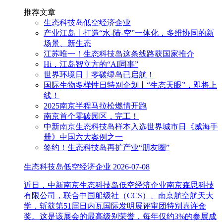
推荐文章
生态科技岛低空经济企业
产业江岛丨打造“水-陆-空”一体化，多维协同的新
场景、新生态
江苏唯一！生态科技岛这条线路获国家推介
Hi，江岛智立方的“AI同事”
世界环境日丨零碳绿岛已启航！
国际生物多样性日特别企划丨“生态天眼”，即将上
线！
2025南京半程马拉松燃情开跑
南京首个零碳园区，完工！
中新南京生态科技岛样本入选世界城市日《威海手
册》中国六大案例之一
签约！生态科技岛再扩产业“朋友圈”
生态科技岛低空经济企业
2026-07-08
近日，中新南京生态科技岛低空经济企业南京森思科技
有限公司，联合中国船级社（CCS）、南京航空航天大
学，斩获第51届日内瓦国际发明展评审团特别嘉许金
奖。这是该展会的最高级别荣誉，每年仅约3%的参展成