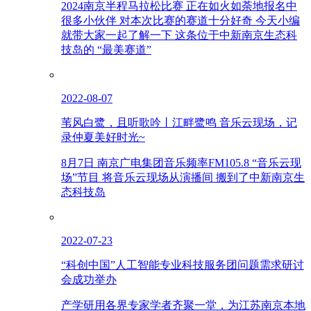
2024南京半程马拉松比赛 正在如火如荼地报名中
很多小伙伴 对本次比赛的赛道十分好奇 今天小编
就带大家一起了解一下 这条位于中新南京生态科
技岛的 “最美赛道”
2022-08-07
苇风白鹭，且听歌吟丨江畔鹭鸣 音乐云现场，记
录仲夏美好时光~
8月7日 南京广电集团音乐频率FM105.8 “音乐云现
场”节目 将音乐云现场从演播间 搬到了中新南京生
态科技岛
2022-07-23
“科创中国”人工智能专业科技服务团问题需求研讨
会成功举办
产学研用各界专家学者齐聚一堂，为江苏南京本地