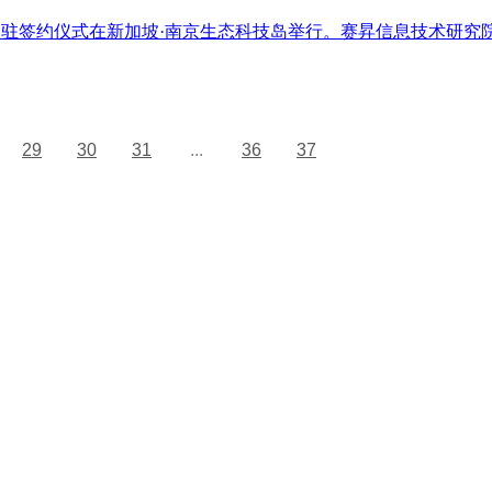
业入驻签约仪式在新加坡·南京生态科技岛举行。赛昇信息技术研
29
30
31
...
36
37