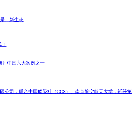
场景、新生态
线！
册》中国六大案例之一
限公司，联合中国船级社（CCS）、南京航空航天大学，斩获第