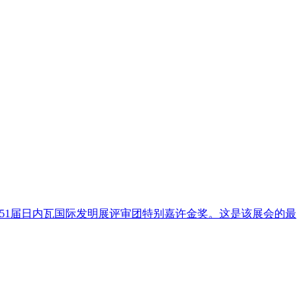
51届日内瓦国际发明展评审团特别嘉许金奖。这是该展会的最