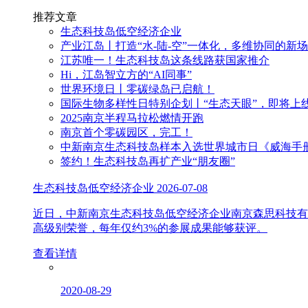
推荐文章
生态科技岛低空经济企业
产业江岛丨打造“水-陆-空”一体化，多维协同的新
江苏唯一！生态科技岛这条线路获国家推介
Hi，江岛智立方的“AI同事”
世界环境日丨零碳绿岛已启航！
国际生物多样性日特别企划丨“生态天眼”，即将上
2025南京半程马拉松燃情开跑
南京首个零碳园区，完工！
中新南京生态科技岛样本入选世界城市日《威海手
签约！生态科技岛再扩产业“朋友圈”
生态科技岛低空经济企业
2026-07-08
近日，中新南京生态科技岛低空经济企业南京森思科技有
高级别荣誉，每年仅约3%的参展成果能够获评。
查看详情
2020-08-29