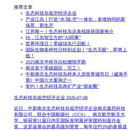
推荐文章
生态科技岛低空经济企业
产业江岛丨打造“水-陆-空”一体化，多维协同的新
场景、新生态
江苏唯一！生态科技岛这条线路获国家推介
Hi，江岛智立方的“AI同事”
世界环境日丨零碳绿岛已启航！
国际生物多样性日特别企划丨“生态天眼”，即将上
线！
2025南京半程马拉松燃情开跑
南京首个零碳园区，完工！
中新南京生态科技岛样本入选世界城市日《威海手
册》中国六大案例之一
签约！生态科技岛再扩产业“朋友圈”
生态科技岛低空经济企业
2026-07-08
近日，中新南京生态科技岛低空经济企业南京森思科技
有限公司，联合中国船级社（CCS）、南京航空航天大
学，斩获第51届日内瓦国际发明展评审团特别嘉许金
奖。这是该展会的最高级别荣誉，每年仅约3%的参展成