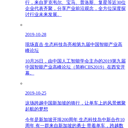
行，来自罗克韦尔、宝马、普洛斯、复星等近30位
企业代表齐聚，分享产业前沿观念，全方位深度探
讨行业未来发展。
2019-10-28
现场直击 生态科技岛亮相第九届中国智能产业高
峰论坛
10月26日，由中国人工智能学会主办的2019第九届
中国智能产业高峰论坛（简称CIIS2019）在西安开
幕。
2019-10-25
这场跨越中国新加坡的骑行，让单车上的风景燃聚
起航的梦想
今年是新加坡开埠200周年 生态科技岛中新合作10
周年 有一群来自新加坡的勇士 带着单车，跨越数