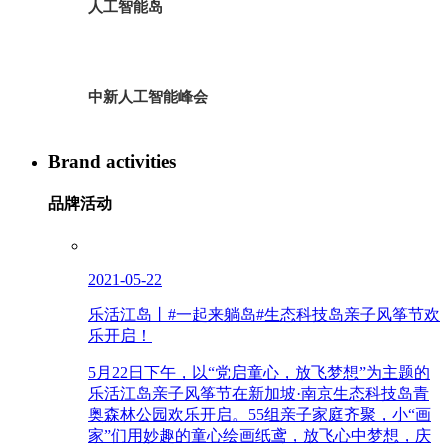
人工智能岛
中新人工智能峰会
Brand activities
品牌活动
2021-05-22
乐活江岛丨#一起来躺岛#生态科技岛亲子风筝节欢
乐开启！
5月22日下午，以“党启童心，放飞梦想”为主题的
乐活江岛亲子风筝节在新加坡·南京生态科技岛青
奥森林公园欢乐开启。55组亲子家庭齐聚，小“画
家”们用妙趣的童心绘画纸鸢，放飞心中梦想，庆