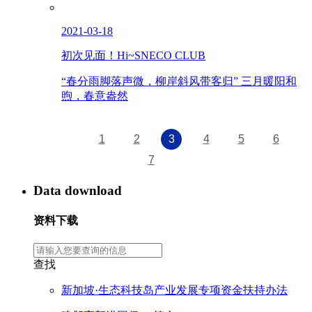
2021-03-18
初次见面！Hi~SNECO CLUB
“春分雨脚落声微，柳岸斜风带客归” 三月暖阳和
煦，春意盎然
1
2
3
4
5
6
7
Data download
资料下载
查找
新加坡·生态科技岛产业发展专项资金扶持办法