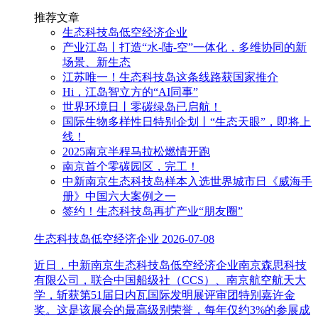
推荐文章
生态科技岛低空经济企业
产业江岛丨打造“水-陆-空”一体化，多维协同的新
场景、新生态
江苏唯一！生态科技岛这条线路获国家推介
Hi，江岛智立方的“AI同事”
世界环境日丨零碳绿岛已启航！
国际生物多样性日特别企划丨“生态天眼”，即将上
线！
2025南京半程马拉松燃情开跑
南京首个零碳园区，完工！
中新南京生态科技岛样本入选世界城市日《威海手
册》中国六大案例之一
签约！生态科技岛再扩产业“朋友圈”
生态科技岛低空经济企业
2026-07-08
近日，中新南京生态科技岛低空经济企业南京森思科技
有限公司，联合中国船级社（CCS）、南京航空航天大
学，斩获第51届日内瓦国际发明展评审团特别嘉许金
奖。这是该展会的最高级别荣誉，每年仅约3%的参展成