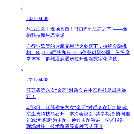
2021-04-09
乐业江岛丨现场直击！“数智行·江岛之芯”——金
融科技新生态专场
自行业监管的达摩克利斯之剑落下，持牌金融机
构、BigTech巨头和FinTech创业创新公司，纷纷摩
拳擦掌，群雄逐鹿逐步拉开金融数字化阵仗。
2021-04-08
江苏省第六次“金环”对话会在生态科技岛成功举
行！
4月8日，江苏省第六次“金环”对话会在新加坡·南
京生态科技岛召开，本次会议以“共享共治 协同推
进减污降碳”为主题，通过主题演讲、学术报告、
现场对接、技术路演等多种形式开展