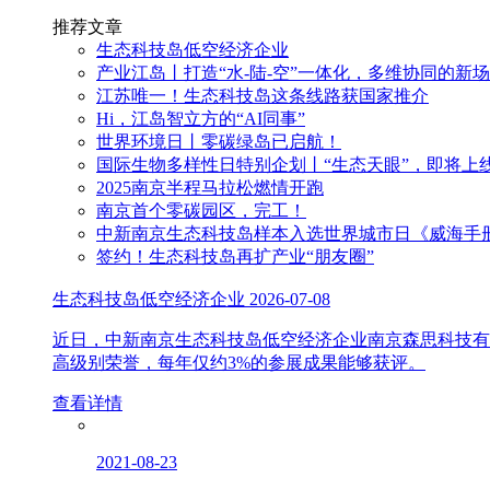
推荐文章
生态科技岛低空经济企业
产业江岛丨打造“水-陆-空”一体化，多维协同的新
江苏唯一！生态科技岛这条线路获国家推介
Hi，江岛智立方的“AI同事”
世界环境日丨零碳绿岛已启航！
国际生物多样性日特别企划丨“生态天眼”，即将上
2025南京半程马拉松燃情开跑
南京首个零碳园区，完工！
中新南京生态科技岛样本入选世界城市日《威海手
签约！生态科技岛再扩产业“朋友圈”
生态科技岛低空经济企业
2026-07-08
近日，中新南京生态科技岛低空经济企业南京森思科技有
高级别荣誉，每年仅约3%的参展成果能够获评。
查看详情
2021-08-23