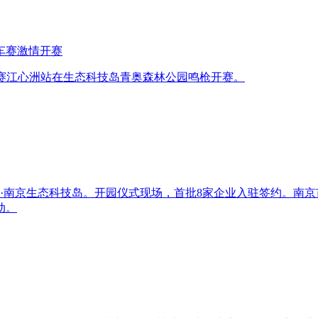
车赛激情开赛
自行车赛江心洲站在生态科技岛青奥森林公园鸣枪开赛。
坡·南京生态科技岛。开园仪式现场，首批8家企业入驻签约。南
动。