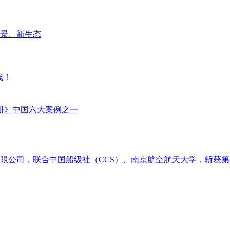
场景、新生态
线！
册》中国六大案例之一
限公司，联合中国船级社（CCS）、南京航空航天大学，斩获第