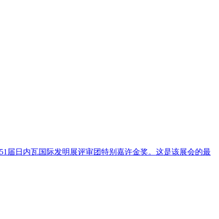
51届日内瓦国际发明展评审团特别嘉许金奖。这是该展会的最