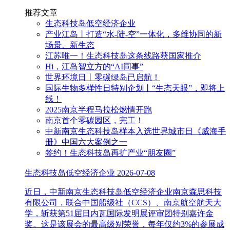
推荐文章
生态科技岛低空经济企业
产业江岛丨打造“水-陆-空”一体化，多维协同的新
场景、新生态
江苏唯一！生态科技岛这条线路获国家推介
Hi，江岛智立方的“AI同事”
世界环境日丨零碳绿岛已启航！
国际生物多样性日特别企划丨“生态天眼”，即将上
线！
2025南京半程马拉松燃情开跑
南京首个零碳园区，完工！
中新南京生态科技岛样本入选世界城市日《威海手
册》中国六大案例之一
签约！生态科技岛再扩产业“朋友圈”
生态科技岛低空经济企业
2026-07-08
近日，中新南京生态科技岛低空经济企业南京森思科技
有限公司，联合中国船级社（CCS）、南京航空航天大
学，斩获第51届日内瓦国际发明展评审团特别嘉许金
奖。这是该展会的最高级别荣誉，每年仅约3%的参展成