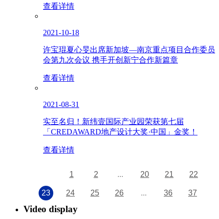
查看详情
2021-10-18
许宝琨夏心旻出席新加坡—南京重点项目合作委员
会第九次会议 携手开创新宁合作新篇章
查看详情
2021-08-31
实至名归！新纬壹国际产业园荣获第七届
「CREDAWARD地产设计大奖·中国」金奖！
查看详情
1
2
...
20
21
22
23
24
25
26
...
36
37
Video display