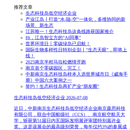
推荐文章
生态科技岛低空经济企业
产业江岛丨打造“水-陆-空”一体化，多维协同的新
场景、新生态
江苏唯一！生态科技岛这条线路获国家推介
Hi，江岛智立方的“AI同事”
世界环境日丨零碳绿岛已启航！
国际生物多样性日特别企划丨“生态天眼”，即将上
线！
2025南京半程马拉松燃情开跑
南京首个零碳园区，完工！
中新南京生态科技岛样本入选世界城市日《威海手
册》中国六大案例之一
签约！生态科技岛再扩产业“朋友圈”
生态科技岛低空经济企业
2026-07-08
近日，中新南京生态科技岛低空经济企业南京森思科技
有限公司，联合中国船级社（CCS）、南京航空航天大
学，斩获第51届日内瓦国际发明展评审团特别嘉许金
奖。这是该展会的最高级别荣誉，每年仅约3%的参展成