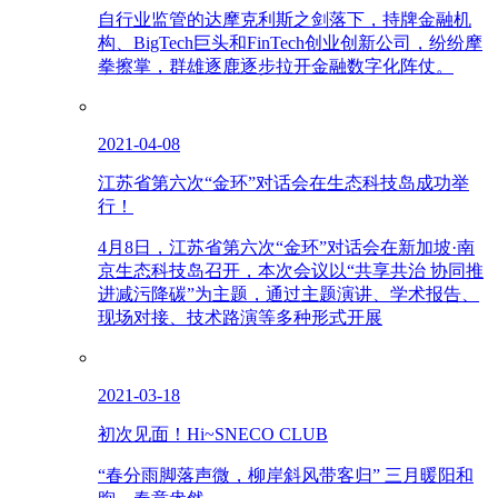
自行业监管的达摩克利斯之剑落下，持牌金融机
构、BigTech巨头和FinTech创业创新公司，纷纷摩
拳擦掌，群雄逐鹿逐步拉开金融数字化阵仗。
2021-04-08
江苏省第六次“金环”对话会在生态科技岛成功举
行！
4月8日，江苏省第六次“金环”对话会在新加坡·南
京生态科技岛召开，本次会议以“共享共治 协同推
进减污降碳”为主题，通过主题演讲、学术报告、
现场对接、技术路演等多种形式开展
2021-03-18
初次见面！Hi~SNECO CLUB
“春分雨脚落声微，柳岸斜风带客归” 三月暖阳和