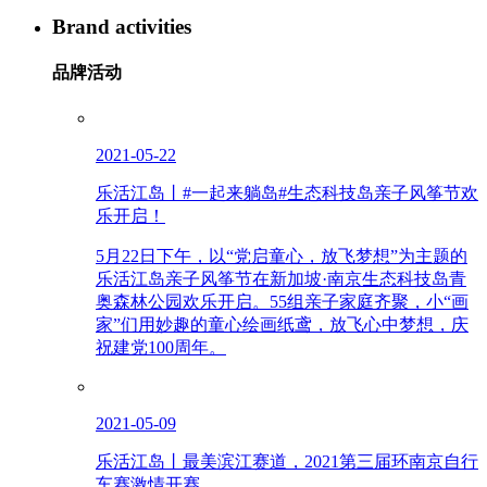
Brand activities
品牌活动
2021-05-22
乐活江岛丨#一起来躺岛#生态科技岛亲子风筝节欢
乐开启！
5月22日下午，以“党启童心，放飞梦想”为主题的
乐活江岛亲子风筝节在新加坡·南京生态科技岛青
奥森林公园欢乐开启。55组亲子家庭齐聚，小“画
家”们用妙趣的童心绘画纸鸢，放飞心中梦想，庆
祝建党100周年。
2021-05-09
乐活江岛丨最美滨江赛道，2021第三届环南京自行
车赛激情开赛