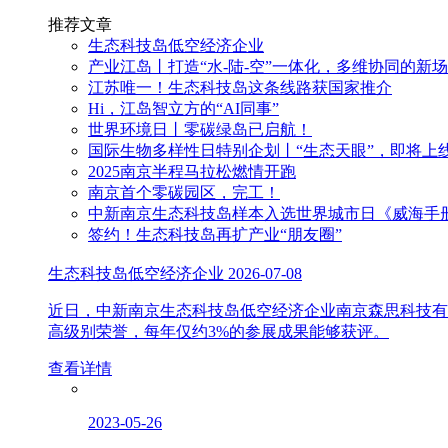
推荐文章
生态科技岛低空经济企业
产业江岛丨打造“水-陆-空”一体化，多维协同的新
江苏唯一！生态科技岛这条线路获国家推介
Hi，江岛智立方的“AI同事”
世界环境日丨零碳绿岛已启航！
国际生物多样性日特别企划丨“生态天眼”，即将上
2025南京半程马拉松燃情开跑
南京首个零碳园区，完工！
中新南京生态科技岛样本入选世界城市日《威海手
签约！生态科技岛再扩产业“朋友圈”
生态科技岛低空经济企业
2026-07-08
近日，中新南京生态科技岛低空经济企业南京森思科技有
高级别荣誉，每年仅约3%的参展成果能够获评。
查看详情
2023-05-26