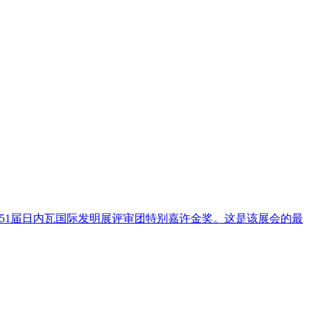
51届日内瓦国际发明展评审团特别嘉许金奖。这是该展会的最