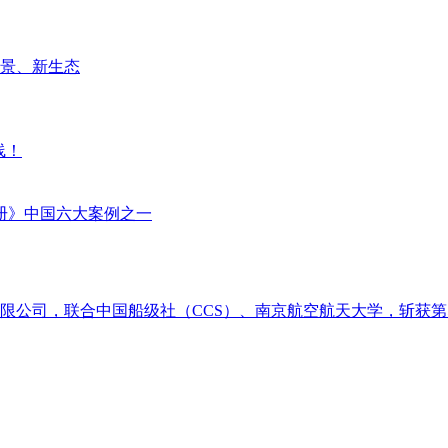
场景、新生态
线！
册》中国六大案例之一
限公司，联合中国船级社（CCS）、南京航空航天大学，斩获第