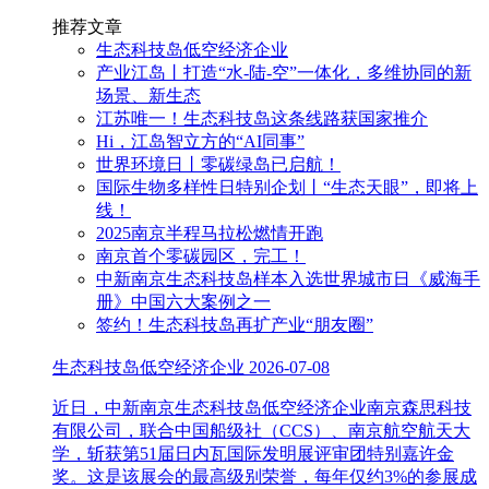
推荐文章
生态科技岛低空经济企业
产业江岛丨打造“水-陆-空”一体化，多维协同的新
场景、新生态
江苏唯一！生态科技岛这条线路获国家推介
Hi，江岛智立方的“AI同事”
世界环境日丨零碳绿岛已启航！
国际生物多样性日特别企划丨“生态天眼”，即将上
线！
2025南京半程马拉松燃情开跑
南京首个零碳园区，完工！
中新南京生态科技岛样本入选世界城市日《威海手
册》中国六大案例之一
签约！生态科技岛再扩产业“朋友圈”
生态科技岛低空经济企业
2026-07-08
近日，中新南京生态科技岛低空经济企业南京森思科技
有限公司，联合中国船级社（CCS）、南京航空航天大
学，斩获第51届日内瓦国际发明展评审团特别嘉许金
奖。这是该展会的最高级别荣誉，每年仅约3%的参展成