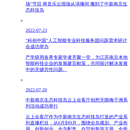
场”节目 将音乐云现场从演播间 搬到了中新南京生
态科技岛
2022-07-23
“科创中国”人工智能专业科技服务团问题需求研讨
会成功举办
产学研用各界专家学者齐聚一堂，为江苏南京本地
智能科技企业的发展建言献策，共同探讨解决发展
中的关键共性问题。
2022-07-20
中新南京生态科技岛云上会客厅创想无限梅子洲系
列活动成功举行
云上会客厅作为中新南京生态科技岛打造的产业系
列直播栏目，从6月到9月，围绕全岛规划、产业布
局、创新创业、全岛配套、自贸创新等主题，全面