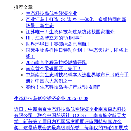
推荐文章
生态科技岛低空经济企业
产业江岛丨打造“水-陆-空”一体化，多维协同的新
场景、新生态
江苏唯一！生态科技岛这条线路获国家推介
Hi，江岛智立方的“AI同事”
世界环境日丨零碳绿岛已启航！
国际生物多样性日特别企划丨“生态天眼”，即将上
线！
2025南京半程马拉松燃情开跑
南京首个零碳园区，完工！
中新南京生态科技岛样本入选世界城市日《威海手
册》中国六大案例之一
签约！生态科技岛再扩产业“朋友圈”
生态科技岛低空经济企业
2026-07-08
近日，中新南京生态科技岛低空经济企业南京森思科技
有限公司，联合中国船级社（CCS）、南京航空航天大
学，斩获第51届日内瓦国际发明展评审团特别嘉许金
奖。这是该展会的最高级别荣誉，每年仅约3%的参展成