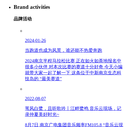
Brand activities
品牌活动
2024-01-26
当跑道也成为风景，谁还能不热爱奔跑
2024南京半程马拉松比赛 正在如火如荼地报名中
很多小伙伴 对本次比赛的赛道十分好奇 今天小编
就带大家一起了解一下 这条位于中新南京生态科
技岛的 “最美赛道”
2022-08-07
苇风白鹭，且听歌吟丨江畔鹭鸣 音乐云现场，记
录仲夏美好时光~
8月7日 南京广电集团音乐频率FM105.8 “音乐云现