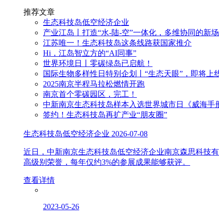
推荐文章
生态科技岛低空经济企业
产业江岛丨打造“水-陆-空”一体化，多维协同的新
江苏唯一！生态科技岛这条线路获国家推介
Hi，江岛智立方的“AI同事”
世界环境日丨零碳绿岛已启航！
国际生物多样性日特别企划丨“生态天眼”，即将上
2025南京半程马拉松燃情开跑
南京首个零碳园区，完工！
中新南京生态科技岛样本入选世界城市日《威海手
签约！生态科技岛再扩产业“朋友圈”
生态科技岛低空经济企业
2026-07-08
近日，中新南京生态科技岛低空经济企业南京森思科技有
高级别荣誉，每年仅约3%的参展成果能够获评。
查看详情
2023-05-26