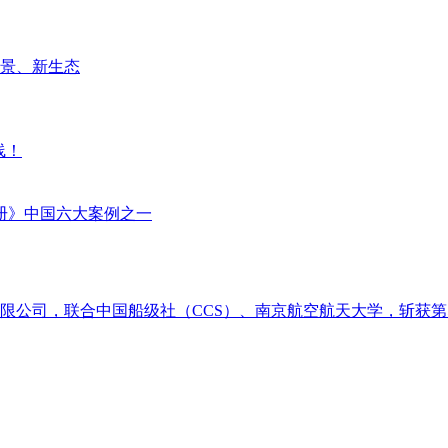
场景、新生态
线！
册》中国六大案例之一
限公司，联合中国船级社（CCS）、南京航空航天大学，斩获第