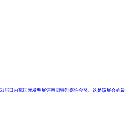
51届日内瓦国际发明展评审团特别嘉许金奖。这是该展会的最