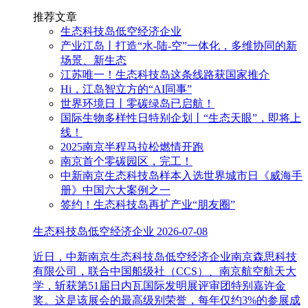
推荐文章
生态科技岛低空经济企业
产业江岛丨打造“水-陆-空”一体化，多维协同的新
场景、新生态
江苏唯一！生态科技岛这条线路获国家推介
Hi，江岛智立方的“AI同事”
世界环境日丨零碳绿岛已启航！
国际生物多样性日特别企划丨“生态天眼”，即将上
线！
2025南京半程马拉松燃情开跑
南京首个零碳园区，完工！
中新南京生态科技岛样本入选世界城市日《威海手
册》中国六大案例之一
签约！生态科技岛再扩产业“朋友圈”
生态科技岛低空经济企业
2026-07-08
近日，中新南京生态科技岛低空经济企业南京森思科技
有限公司，联合中国船级社（CCS）、南京航空航天大
学，斩获第51届日内瓦国际发明展评审团特别嘉许金
奖。这是该展会的最高级别荣誉，每年仅约3%的参展成