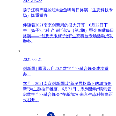
2021-06-22
扬子江科产融论坛&金鱼嘴每日路演（生态科技专
场）隆重举办
伴随着2021南京创新周的盛大开幕，6月22日下
午，扬子江“科-产-融”论坛（第2期）暨金鱼嘴每日
路演——“创想无限梅子洲”生态科技专场活动成功
举办。
2021-06-21
创新周 | 腾讯云启2021数字产业融合峰会成功举
办！
本月，2021南京创新周以“新发展格局下的城市创
新”为主题拉开帷幕。6月21日，系列活动“腾讯云
启数字产业融合峰会”在新加坡·南京生态科技岛正
式召开。
1
2
3
4
5
6