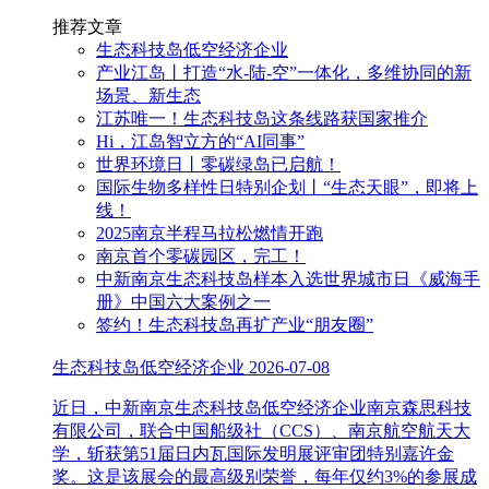
推荐文章
生态科技岛低空经济企业
产业江岛丨打造“水-陆-空”一体化，多维协同的新
场景、新生态
江苏唯一！生态科技岛这条线路获国家推介
Hi，江岛智立方的“AI同事”
世界环境日丨零碳绿岛已启航！
国际生物多样性日特别企划丨“生态天眼”，即将上
线！
2025南京半程马拉松燃情开跑
南京首个零碳园区，完工！
中新南京生态科技岛样本入选世界城市日《威海手
册》中国六大案例之一
签约！生态科技岛再扩产业“朋友圈”
生态科技岛低空经济企业
2026-07-08
近日，中新南京生态科技岛低空经济企业南京森思科技
有限公司，联合中国船级社（CCS）、南京航空航天大
学，斩获第51届日内瓦国际发明展评审团特别嘉许金
奖。这是该展会的最高级别荣誉，每年仅约3%的参展成