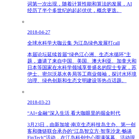
词第一次出现，随着计算性能和算法的发展，AI
经历了半个多世纪的起起伏伏，概念更迭。
2018-04-27
全球水科学大咖云集 为江岛绿色发展打call
本届论坛延续首届“绿色江心洲、生态水循环”主
题，邀请了来自中国、美国、澳大利亚、加拿大和
日本等国家在水科学领域享誉盛名的院士专家，苏
伊士、密尔沃基水务局等工商业领袖，探讨水环境
治理、绿色创新和生态文明建设等热点话题。
2018-03-23
“AI+金融”深入生活 看大咖眼里的掘金时代
3月23日，由新加坡·南京生态科技岛主办、第一创
客和微链联合承办的“江岛智立方·智享沙龙·畅谈
FinTech”活动，在江岛科创中心圆满落幕。活动现