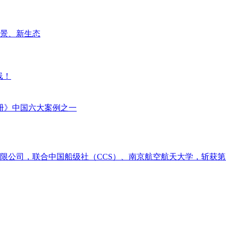
场景、新生态
线！
册》中国六大案例之一
限公司，联合中国船级社（CCS）、南京航空航天大学，斩获第