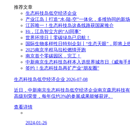
推荐文章
生态科技岛低空经济企业
产业江岛丨打造“水-陆-空”一体化，多维协同的新
江苏唯一！生态科技岛这条线路获国家推介
Hi，江岛智立方的“AI同事”
世界环境日丨零碳绿岛已启航！
国际生物多样性日特别企划丨“生态天眼”，即将上
2025南京半程马拉松燃情开跑
南京首个零碳园区，完工！
中新南京生态科技岛样本入选世界城市日《威海手
签约！生态科技岛再扩产业“朋友圈”
生态科技岛低空经济企业
2026-07-08
近日，中新南京生态科技岛低空经济企业南京森思科技有
高级别荣誉，每年仅约3%的参展成果能够获评。
查看详情
2024-01-26