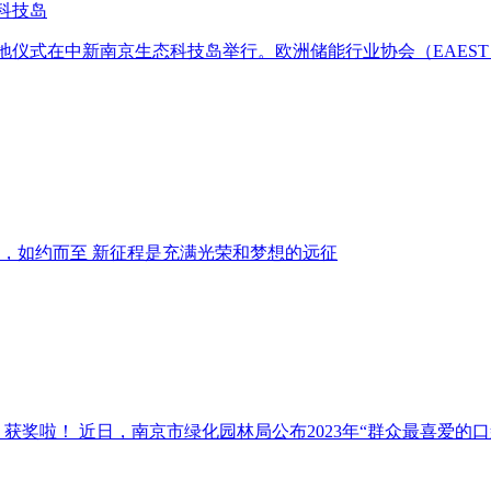
科技岛
落地仪式在中新南京生态科技岛举行。欧洲储能行业协会（EAE
年，如约而至 新征程是充满光荣和梦想的远征
 获奖啦！ 近日，南京市绿化园林局公布2023年“群众最喜爱的