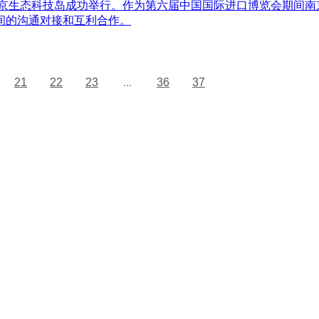
中新南京生态科技岛成功举行。作为第六届中国国际进口博览会期间
间的沟通对接和互利合作。
21
22
23
...
36
37