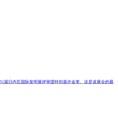
51届日内瓦国际发明展评审团特别嘉许金奖。这是该展会的最