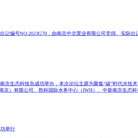
号NO.2023G70，由南京中北置业有限公司竞得。实际出让面积2
在中新南京生态科技岛成功举办，本次论坛主题为聚集“碳”时代水
、胜科水处理科技（南京）有限公司、胜科国际水务中心（IWH）、中新南京
成功举行