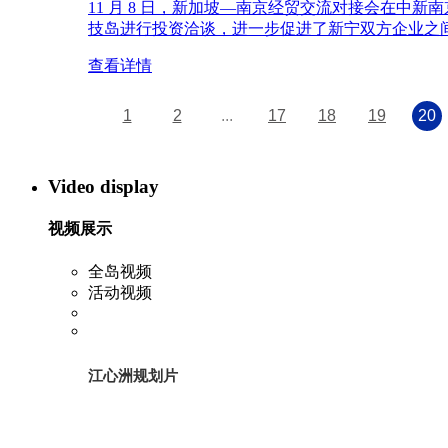
11 月 8 日，新加坡—南京经贸交流对接会在
技岛进行投资洽谈，进一步促进了新宁双方企业之
查看详情
1
2
...
17
18
19
20
Video display
视频展示
全岛视频
活动视频
江心洲规划片