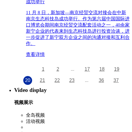
成功举行
11 月 8 日，新加坡—南京经贸交流对接会在中新
南京生态科技岛成功举行。作为第六届中国国际进
口博览会期间南京经贸交流配套活动之一，40余家
新宁企业的代表来到生态科技岛进行投资洽谈，进
一步促进了新宁双方企业之间的沟通对接和互利合
作。
查看详情
1
2
...
17
18
19
20
21
22
23
...
36
37
Video display
视频展示
全岛视频
活动视频