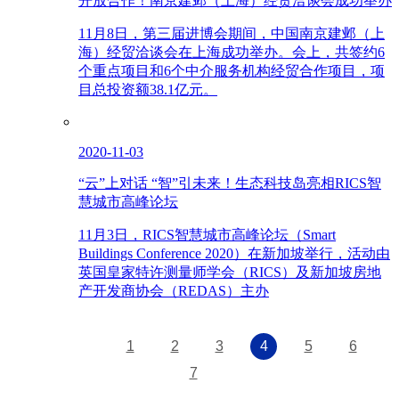
开放合作！南京建邺（上海）经贸洽谈会成功举办
11月8日，第三届进博会期间，中国南京建邺（上
海）经贸洽谈会在上海成功举办。会上，共签约6
个重点项目和6个中介服务机构经贸合作项目，项
目总投资额38.1亿元。
2020-11-03
“云”上对话 “智”引未来！生态科技岛亮相RICS智
慧城市高峰论坛
11月3日，RICS智慧城市高峰论坛（Smart
Buildings Conference 2020）在新加坡举行，活动由
英国皇家特许测量师学会（RICS）及新加坡房地
产开发商协会（REDAS）主办
1
2
3
4
5
6
7