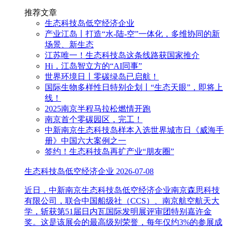
推荐文章
生态科技岛低空经济企业
产业江岛丨打造“水-陆-空”一体化，多维协同的新
场景、新生态
江苏唯一！生态科技岛这条线路获国家推介
Hi，江岛智立方的“AI同事”
世界环境日丨零碳绿岛已启航！
国际生物多样性日特别企划丨“生态天眼”，即将上
线！
2025南京半程马拉松燃情开跑
南京首个零碳园区，完工！
中新南京生态科技岛样本入选世界城市日《威海手
册》中国六大案例之一
签约！生态科技岛再扩产业“朋友圈”
生态科技岛低空经济企业
2026-07-08
近日，中新南京生态科技岛低空经济企业南京森思科技
有限公司，联合中国船级社（CCS）、南京航空航天大
学，斩获第51届日内瓦国际发明展评审团特别嘉许金
奖。这是该展会的最高级别荣誉，每年仅约3%的参展成