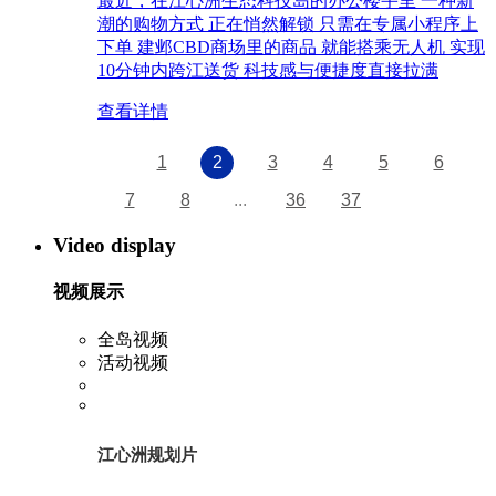
最近，在江心洲生态科技岛的办公楼宇里 一种新
潮的购物方式 正在悄然解锁 只需在专属小程序上
下单 建邺CBD商场里的商品 就能搭乘无人机 实现
10分钟内跨江送货 科技感与便捷度直接拉满
查看详情
1
2
3
4
5
6
7
8
...
36
37
Video display
视频展示
全岛视频
活动视频
江心洲规划片