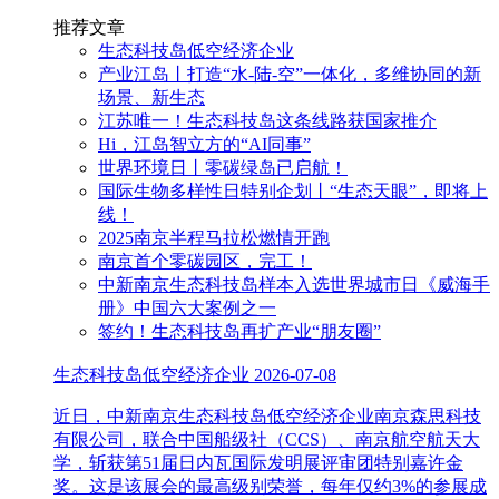
推荐文章
生态科技岛低空经济企业
产业江岛丨打造“水-陆-空”一体化，多维协同的新
场景、新生态
江苏唯一！生态科技岛这条线路获国家推介
Hi，江岛智立方的“AI同事”
世界环境日丨零碳绿岛已启航！
国际生物多样性日特别企划丨“生态天眼”，即将上
线！
2025南京半程马拉松燃情开跑
南京首个零碳园区，完工！
中新南京生态科技岛样本入选世界城市日《威海手
册》中国六大案例之一
签约！生态科技岛再扩产业“朋友圈”
生态科技岛低空经济企业
2026-07-08
近日，中新南京生态科技岛低空经济企业南京森思科技
有限公司，联合中国船级社（CCS）、南京航空航天大
学，斩获第51届日内瓦国际发明展评审团特别嘉许金
奖。这是该展会的最高级别荣誉，每年仅约3%的参展成