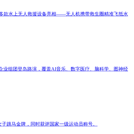
间，多款水上无人救援设备亮相——无人机携带救生圈精准飞抵水
创企业组团登岛路演，覆盖AI音乐、数字医疗、脑科学、图神经
组女子跳马金牌，同时获评国家一级运动员称号。