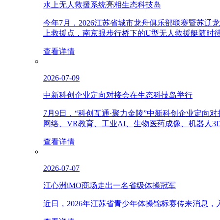
水上无人救援系统亮相生态科技岛
今年7月，2026江苏省城市龙舟俱乐部联赛暨苏
上救援点，南京眼步行桥下的U型无人救援艇随时
查看详情
2026-07-09
中新科创企业定向对接会在生态科技岛举行
7月9日，“科创互通·聚力金陵”中新科创企业定
网络、VR教育、工业AI、生物医药成像、机器人
查看详情
2026-07-07
江心洲iMO商场走出一名省级体操冠军
近日，2026年江苏省青少年体操锦标赛传来消息