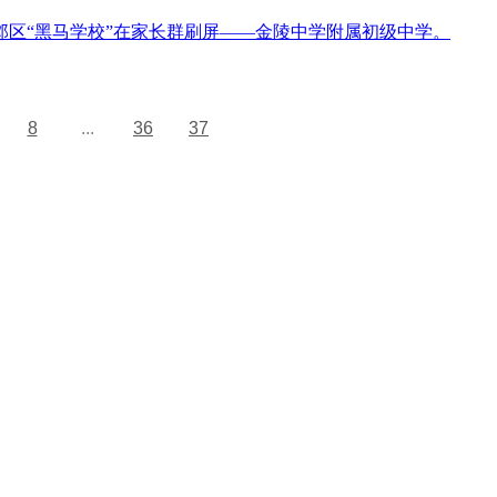
建邺区“黑马学校”在家长群刷屏——金陵中学附属初级中学。
8
...
36
37