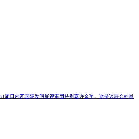
51届日内瓦国际发明展评审团特别嘉许金奖。这是该展会的最