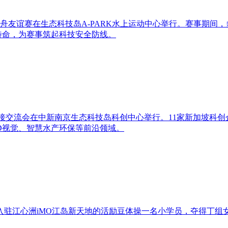
辽龙舟友谊赛在生态科技岛A-PARK水上运动中心举行。赛事期
待命，为赛事筑起科技安全防线。
向对接交流会在中新南京生态科技岛科创中心举行。11家新加坡科
3D视觉、智慧水产环保等前沿领域。
，入驻江心洲iMO江岛新天地的活励豆体操一名小学员，夺得丁