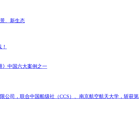
场景、新生态
线！
册》中国六大案例之一
限公司，联合中国船级社（CCS）、南京航空航天大学，斩获第