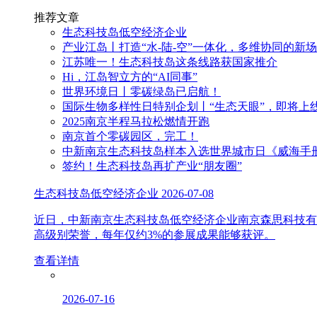
推荐文章
生态科技岛低空经济企业
产业江岛丨打造“水-陆-空”一体化，多维协同的新
江苏唯一！生态科技岛这条线路获国家推介
Hi，江岛智立方的“AI同事”
世界环境日丨零碳绿岛已启航！
国际生物多样性日特别企划丨“生态天眼”，即将上
2025南京半程马拉松燃情开跑
南京首个零碳园区，完工！
中新南京生态科技岛样本入选世界城市日《威海手
签约！生态科技岛再扩产业“朋友圈”
生态科技岛低空经济企业
2026-07-08
近日，中新南京生态科技岛低空经济企业南京森思科技有
高级别荣誉，每年仅约3%的参展成果能够获评。
查看详情
2026-07-16