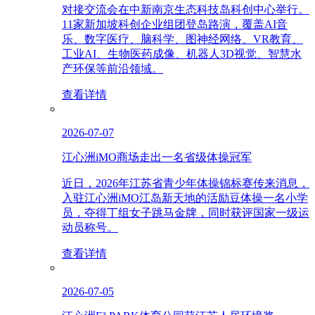
对接交流会在中新南京生态科技岛科创中心举行。
11家新加坡科创企业组团登岛路演，覆盖AI音
乐、数字医疗、脑科学、图神经网络、VR教育、
工业AI、生物医药成像、机器人3D视觉、智慧水
产环保等前沿领域。
查看详情
2026-07-07
江心洲iMO商场走出一名省级体操冠军
近日，2026年江苏省青少年体操锦标赛传来消息，
入驻江心洲iMO江岛新天地的活励豆体操一名小学
员，夺得丁组女子跳马金牌，同时获评国家一级运
动员称号。
查看详情
2026-07-05