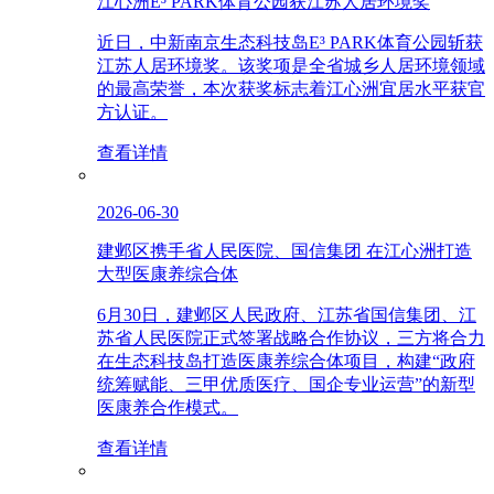
江心洲E³ PARK体育公园获江苏人居环境奖
近日，中新南京生态科技岛E³ PARK体育公园斩获
江苏人居环境奖。该奖项是全省城乡人居环境领域
的最高荣誉，本次获奖标志着江心洲宜居水平获官
方认证。
查看详情
2026-06-30
建邺区携手省人民医院、国信集团 在江心洲打造
大型医康养综合体
6月30日，建邺区人民政府、江苏省国信集团、江
苏省人民医院正式签署战略合作协议，三方将合力
在生态科技岛打造医康养综合体项目，构建“政府
统筹赋能、三甲优质医疗、国企专业运营”的新型
医康养合作模式。
查看详情