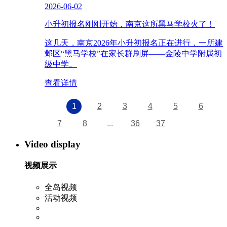
2026-06-02
小升初报名刚刚开始，南京这所黑马学校火了！
这几天，南京2026年小升初报名正在进行，一所建
邺区“黑马学校”在家长群刷屏——金陵中学附属初
级中学。
查看详情
1
2
3
4
5
6
7
8
...
36
37
Video display
视频展示
全岛视频
活动视频