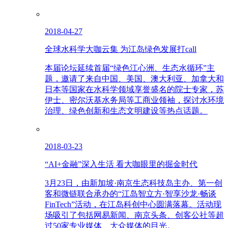
2018-04-27
全球水科学大咖云集 为江岛绿色发展打call
本届论坛延续首届“绿色江心洲、生态水循环”主
题，邀请了来自中国、美国、澳大利亚、加拿大和
日本等国家在水科学领域享誉盛名的院士专家，苏
伊士、密尔沃基水务局等工商业领袖，探讨水环境
治理、绿色创新和生态文明建设等热点话题。
2018-03-23
“AI+金融”深入生活 看大咖眼里的掘金时代
3月23日，由新加坡·南京生态科技岛主办、第一创
客和微链联合承办的“江岛智立方·智享沙龙·畅谈
FinTech”活动，在江岛科创中心圆满落幕。活动现
场吸引了包括网易新闻、南京头条、创客公社等超
过50家专业媒体、大众媒体的目光。