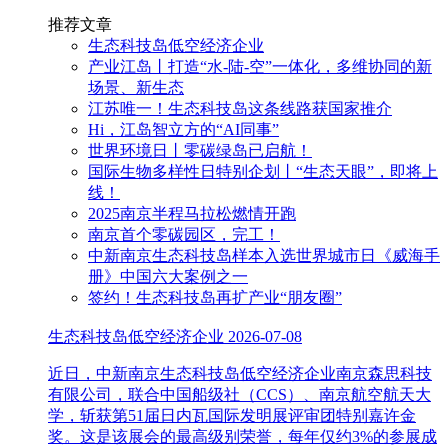
推荐文章
生态科技岛低空经济企业
产业江岛丨打造“水-陆-空”一体化，多维协同的新
场景、新生态
江苏唯一！生态科技岛这条线路获国家推介
Hi，江岛智立方的“AI同事”
世界环境日丨零碳绿岛已启航！
国际生物多样性日特别企划丨“生态天眼”，即将上
线！
2025南京半程马拉松燃情开跑
南京首个零碳园区，完工！
中新南京生态科技岛样本入选世界城市日《威海手
册》中国六大案例之一
签约！生态科技岛再扩产业“朋友圈”
生态科技岛低空经济企业
2026-07-08
近日，中新南京生态科技岛低空经济企业南京森思科技
有限公司，联合中国船级社（CCS）、南京航空航天大
学，斩获第51届日内瓦国际发明展评审团特别嘉许金
奖。这是该展会的最高级别荣誉，每年仅约3%的参展成